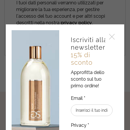
I tuoi dati personali verranno utilizzati per
migliorare la tua esperienza, per gestire
l'accesso del tuo account e per altri scopi
descritti nella nostra
privacy policy
.
REGISTER
Iscriviti alla
newsletter
15% di
sconto
Approfitta dello
sconto sul tuo
primo ordine!
ISCRIVITI ALLA NEWSLETTER
Subito per te
15% di sconto
sul primo
ordine!