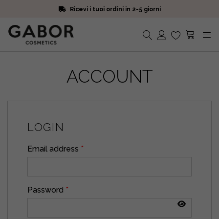
Ricevi i tuoi ordini in 2-5 giorni
Scegli campioni omaggio a ogni ordine
Iscriviti alla Newsletter. 15% di sconto e spedizione gratuita
Ricevi i tuoi ordini in 2-5 giorni
Nessun prodotto nel carrello.
ACCOUNT
LOGIN
Email address
*
Password
*