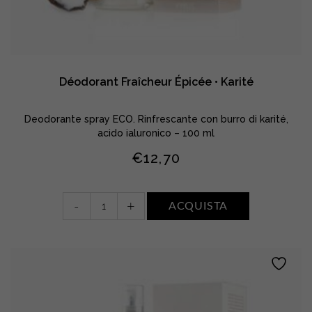
Déodorant Fraîcheur Épicée • Karité
Deodorante spray ECO. Rinfrescante con burro di karité,
acido ialuronico – 100 ml
€
12,70
Déodorant
-
+
ACQUISTA
Fraîcheur
Épicée
•
Karité
quantity