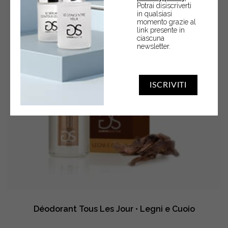
Potrai disiscriverti
in qualsiasi
momento grazie al
link presente in
ciascuna
newsletter.
ISCRIVITI
Déodorant Tous Les Jour • Legni e Cuoio