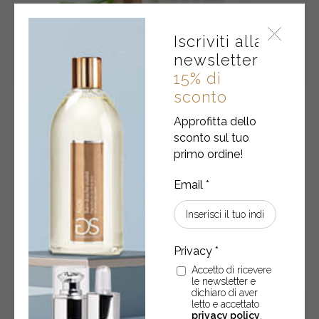
Iscriviti alla
newsletter
15% di
sconto
Déodorant Vitalité • Aloe
Approfitta dello
sconto sul tuo
primo ordine!
Deodorante vitalizzante con aloe vera e acido ialuronico –
100 ml
€
12,70
Déodorant
-
+
ACQUISTA
Vitalité
•
Accetto di ricevere
le newsletter e
Aloe
dichiaro di aver
quantity
letto e accettato
privacy policy
.