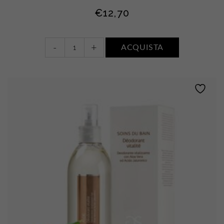
€
12,70
Déodorant
-
+
ACQUISTA
Ressourçant
•
Argan
quantity