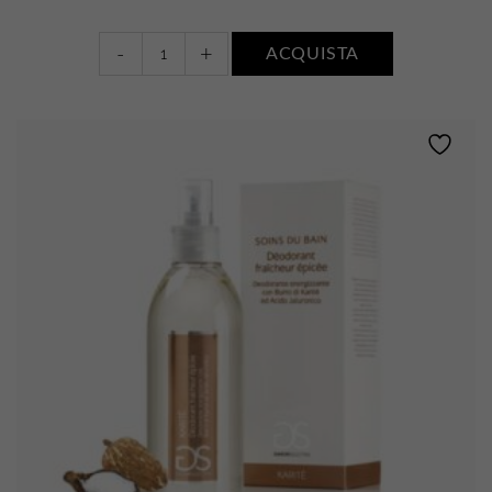
Déodorant
-
+
ACQUISTA
Douceur
•
Avena
quantity