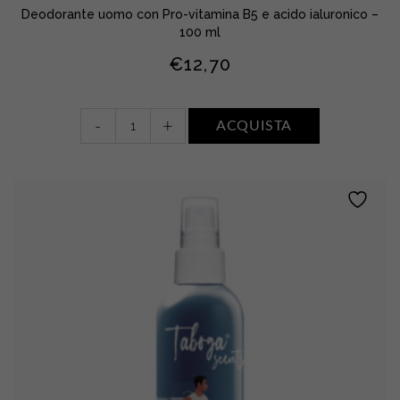
Deodorante uomo con Pro-vitamina B5 e acido ialuronico –
100 ml
€
12,70
Déodorant
-
+
ACQUISTA
Tous
Les
Jour
•
Legni
e
Cuoio
quantity