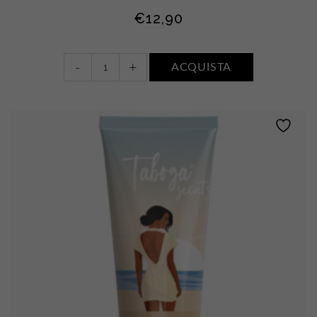
€
12,90
Latte
-
+
ACQUISTA
corpo
•
ACQUA
DI
SALE
quantity