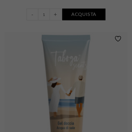
Bagnodoccia
-
+
ACQUISTA
•
ACQUA
DI
SALE
quantity