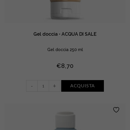
Gel doccia • ACQUA DI SALE
Gel doccia 250 ml
€
8,70
Gel
-
+
ACQUISTA
doccia
•
ACQUA
DI
SALE
quantity