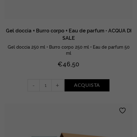
Gel doccia + Burro corpo + Eau de parfum • ACQUA DI
SALE
Gel doccia 250 ml • Burro corpo 250 ml • Eau de parfum 50
ml
€
46,50
Gel
-
+
ACQUISTA
doccia
+
Burro
corpo
+
Eau
de