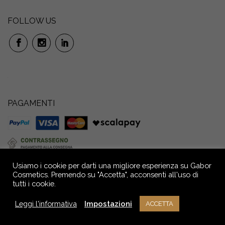
FOLLOW US
PAGAMENTI
Usiamo i cookie per darti una migliore esperienza su Gabor
Cosmetics. Premendo su "Accetta", acconsenti all'uso di
tutti i cookie.
GABOR S.r.l. Società Benefit: Via P. Anfossi, 52/4 – 16124 Genova – Italia –
Capitale Sociale € 72.000,00 i.v. Reg. Imprese GE - C.F. e P.IVA n.
Leggi l'informativa
Impostazioni
ACCETTA
02709390104 - R.E.A. n° GE - 291036
NOTE LEGALI
PRIVACY
CREDITS