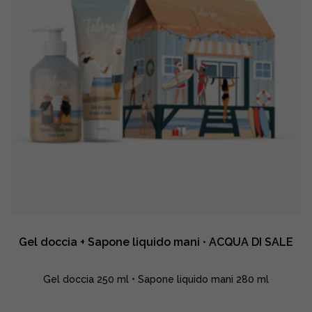
parfum
•
ACQUA
DI
SALE
quantity
Gel doccia + Sapone liquido mani • ACQUA DI SALE
Gel doccia 250 ml • Sapone liquido mani 280 ml