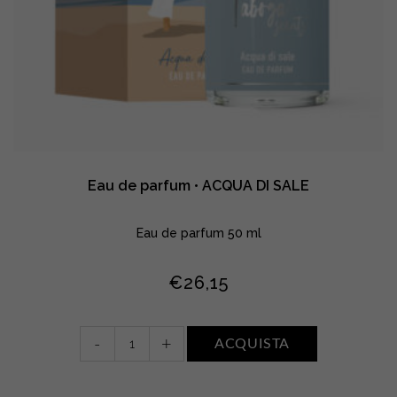
Eau de parfum • ACQUA DI SALE
Eau de parfum 50 ml
€
26,15
Eau
-
+
ACQUISTA
de
parfum
•