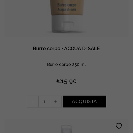
Burro corpo • ACQUA DI SALE
Burro corpo 250 ml
€
15,90
Burro
-
+
ACQUISTA
corpo
•
ACQUA
DI
SALE