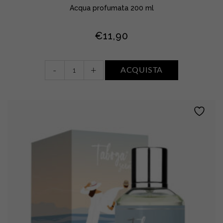
Acqua profumata 200 ml
€
11,90
Acqua
-
+
ACQUISTA
profumata
•
ACQUA
DI
SALE
quantity