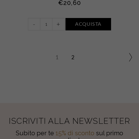
€
20,60
Gel
-
+
ACQUISTA
doccia
+
Sapone
liquido
mani
1
2
•
ACQUA
DI
SALE
quantity
ISCRIVITI ALLA NEWSLETTER
Subito per te
15% di sconto
sul primo