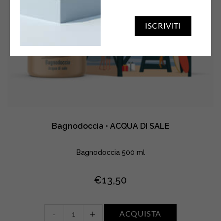
ISCRIVITI
Bagnodoccia • ACQUA DI SALE
Bagnodoccia 500 ml
€
13,50
Bagnodoccia
-
+
ACQUISTA
•