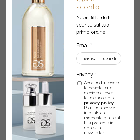
Eau de parfum • ACQUA DI SALE
sconto
Approfitta dello
Eau de parfum 10 ml
sconto sul tuo
primo ordine!
€
14,90
Eau
-
+
ACQUISTA
de
parfum
•
Accetto di ricevere
ACQUA
le newsletter e
DI
dichiaro di aver
letto e accettato
SALE
privacy policy
.
quantity
Potrai disiscriverti
in qualsiasi
momento grazie al
link presente in
ciascuna
newsletter.