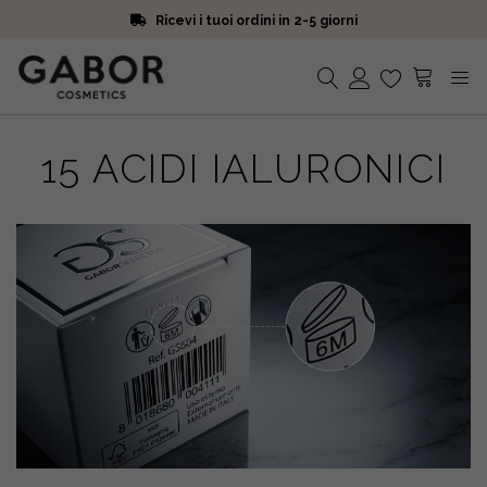
Ricevi i tuoi ordini in 2-5 giorni
Scegli campioni omaggio a ogni ordine
Iscriviti alla Newsletter. 15% di sconto e spedizione gratuita
Ricevi i tuoi ordini in 2-5 giorni
Nessun prodotto nel carrello.
15 ACIDI IALURONICI