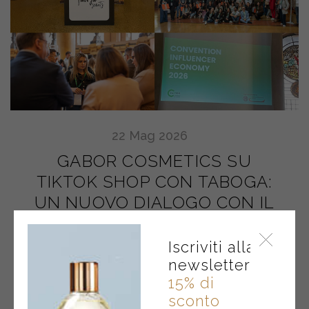
22
Mag
2026
GABOR COSMETICS SU
TIKTOK SHOP CON TABOGA:
UN NUOVO DIALOGO CON IL
MONDO DEI CREATOR
Iscriviti alla
newsletter
15% di
sconto