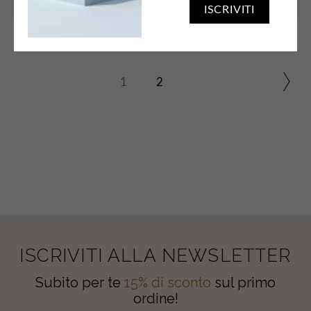
ISCRIVITI
1
2
ISCRIVITI ALLA NEWSLETTER
Subito per te
15% di sconto
sul primo
ordine!