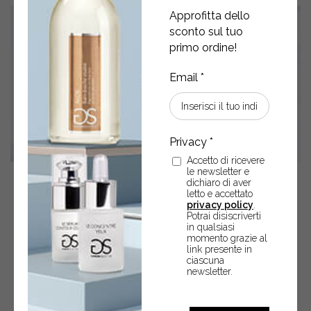
Approfitta dello
sconto sul tuo
primo ordine!
Accetto di ricevere
le newsletter e
dichiaro di aver
30
Mar
2026
letto e accettato
privacy policy
.
BLOCKCHAIN E COSMETICA:
Potrai disiscriverti
in qualsiasi
QUANDO LA TRASPARENZA
momento grazie al
link presente in
DIVENTA UN VALORE
ciascuna
newsletter.