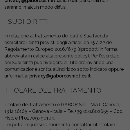
privacy@gaborcosmetics.it
. I dati personali non
saranno in alcun modo diffusi.
I SUOI DIRITTI
In relazione al trattamento dei dati, è Sua facoltà
esercitare i diritti previsti dagli articoli da 15 a 22 del
Regolamento Europeo 2016/679 (riprodotti in forma
abbreviata in calce alla presente policy). Per l’esercizio
dei Suoi diritti può rivolgersi al Titolare inviando una
comunicazione scritta all’indirizzo sotto indicato oppure
un’e-mail a:
privacy@gaborcosmetics.it
.
TITOLARE DEL TRATTAMENTO
Titolare del trattamento è GABOR S.r.l. – Via L.Canepa,
13 i.r. 16165 – Genova -Italia – Tel.+39 010.802655 – Cod.
Fisc. e PI 02709390104.
Lei potrà in qualsiasi momento contattare il Titolare