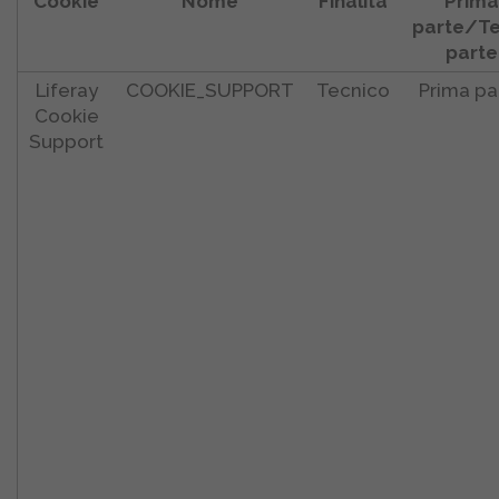
Cookie
Nome
Finalità
Prima
parte/Te
parte
Liferay
COOKIE_SUPPORT
Tecnico
Prima pa
Cookie
Support