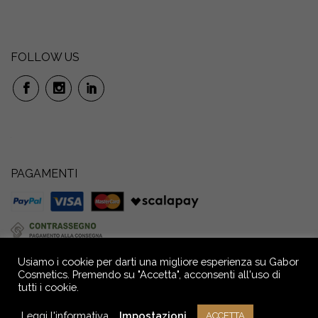
FOLLOW US
PAGAMENTI
Usiamo i cookie per darti una migliore esperienza su Gabor
Cosmetics. Premendo su "Accetta", acconsenti all'uso di
tutti i cookie.
GABOR S.r.l. Società Benefit: Via P. Anfossi, 52/4 – 16124 Genova – Italia –
Capitale Sociale € 72.000,00 i.v. Reg. Imprese GE - C.F. e P.IVA n.
Leggi l'informativa
Impostazioni
ACCETTA