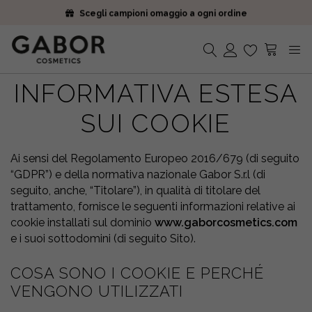
Scegli campioni omaggio a ogni ordine
Iscriviti alla Newsletter. 15% di sconto e spedizione gratuita
Ricevi i tuoi ordini in 2-5 giorni
Scegli campioni omaggio a ogni ordine
Iscriviti alla Newsletter. 15% di sconto e spedizione gratuita
INFORMATIVA ESTESA
Nessun prodotto nel carrello.
Ricevi i tuoi ordini in 2-5 giorni
SUI COOKIE
Ai sensi del Regolamento Europeo 2016/679 (di seguito
“GDPR”) e della normativa nazionale Gabor S.r.l (di
seguito, anche, “Titolare”), in qualità di titolare del
trattamento, fornisce le seguenti informazioni relative ai
cookie installati sul dominio
www.gaborcosmetics.com
e i suoi sottodomini (di seguito Sito).
COSA SONO I COOKIE E PERCHÉ
VENGONO UTILIZZATI