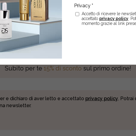
Accetto di ricevere le newslett
accettato
privacy policy
. Po
momento grazie al link prese
SCRIVITI ALLA NEWSLETT
Subito per te
15% di sconto
sul primo ordine!
er e dichiaro di aver letto e accettato
privacy policy
. Potrai
una newsletter.