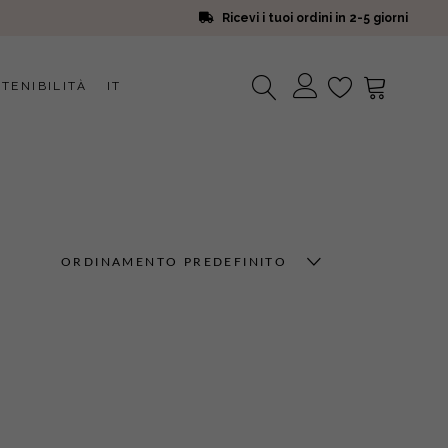
Ricevi i tuoi ordini in 2-5 giorni
TENIBILITÀ
IT
Nessun prodotto nel carrello.
ORDINAMENTO PREDEFINITO