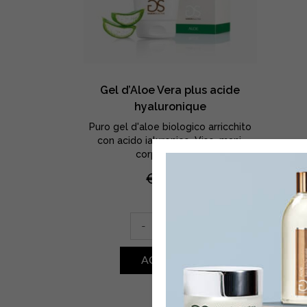
Gel d’Aloe Vera plus acide
hyaluronique
Puro gel d'aloe biologico arricchito
con acido ialuronico. Viso, mani,
corpo – 150 ml
€
16,60
Gel
-
+
d'Aloe
Vera
ACQUISTA
plus
acide
hyaluronique