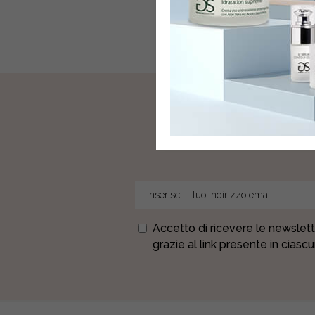
quantity
I
Accetto di ricevere le newslett
grazie al link presente in ciasc