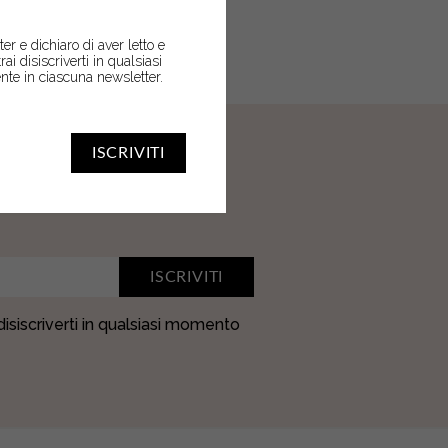
er e dichiaro di aver letto e
trai disiscriverti in qualsiasi
nte in ciascuna newsletter.
ISCRIVITI
ER
ISCRIVITI
 disiscriverti in qualsiasi momento