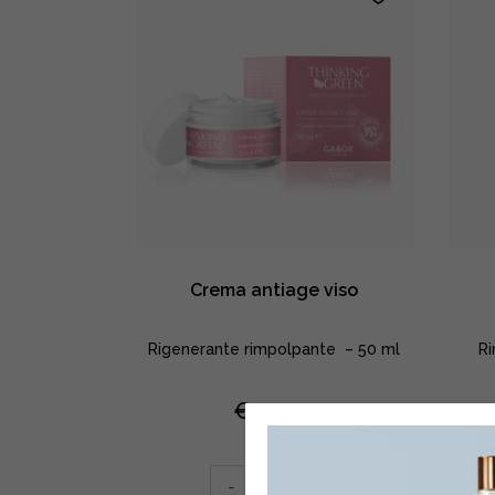
Crema antiage viso
Rigenerante rimpolpante – 50 ml
Ri
€
29,40
Crema
-
+