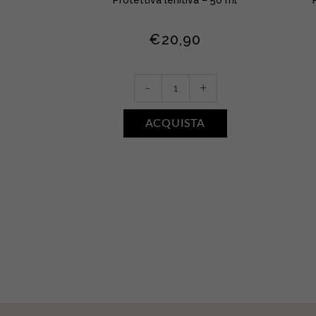
€
20,90
Maschera
-
+
idratante
viso
ACQUISTA
quantity