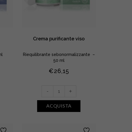
Crema purificante viso
ml
Riequilibrante sebonormalizzante –
50 ml
€
26,15
Crema
-
+
purificante
viso
ACQUISTA
quantity