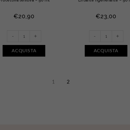
€
20,90
€
23,00
Maschera
Maschera
-
+
-
+
purificante
antiage
viso
viso
ACQUISTA
ACQUISTA
quantity
quantity
1
2