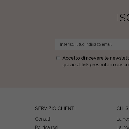
I
Accetto di ricevere le newslett
grazie al link presente in ciasc
SERVIZIO CLIENTI
CHI 
Contatti
La nos
Politica resi
La nos