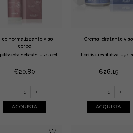
ico normalizzante viso –
Crema idratante viso
corpo
quilibrante delicato – 200 ml
Lenitiva restitutiva – 50 
€
20,80
€
26,15
Tonico
Crema
-
+
-
+
normalizzante
idratante
viso
viso
ACQUISTA
ACQUISTA
–
quantity
corpo
quantity