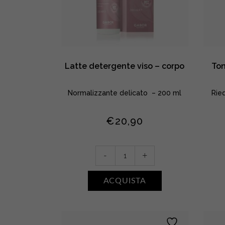
Latte detergente viso – corpo
Ton
Normalizzante delicato – 200 ml
Rie
€
20,90
Latte
-
+
detergente
viso
ACQUISTA
–
corpo
quantity