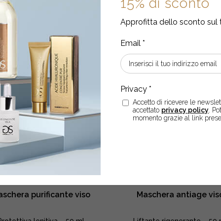
15% di sconto
liftante
macchie
viso
viso
ACQUISTA
Approfitta dello sconto sul 
ACQUISTA
quantity
–
mani
quantity
Accetto di ricevere le newslett
accettato
privacy policy
. Po
momento grazie al link prese
schera purificante viso
Maschera antiage vis
Protettiva lenitiva – 50 ml
Liftante rigenerante – 50 