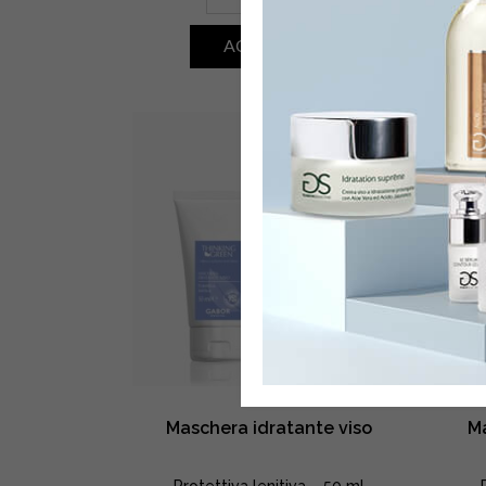
antiage
viso
ACQUISTA
quantity
Maschera idratante viso
Ma
Protettiva lenitiva – 50 ml