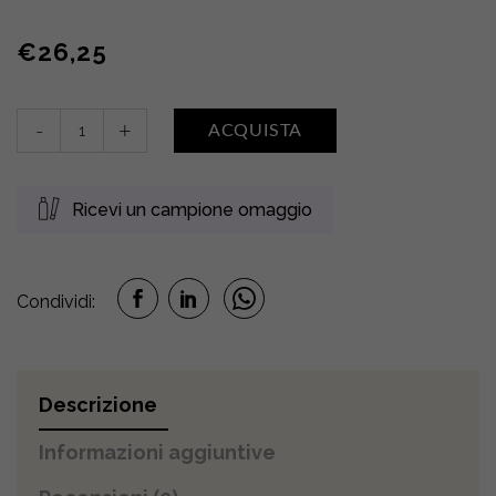
€
26,25
Siero
-
+
ACQUISTA
macchie
viso
–
Ricevi un campione omaggio
mani
quantity
Condividi:
Descrizione
Informazioni aggiuntive