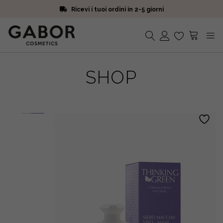
Ricevi i tuoi ordini in 2-5 giorni
Scegli campioni omaggio a ogni ordine
Iscriviti alla Newsletter. 15% di sconto e spedizione gratuita
Ricevi i tuoi ordini in 2-5 giorni
Nessun prodotto nel carrello.
SHOP