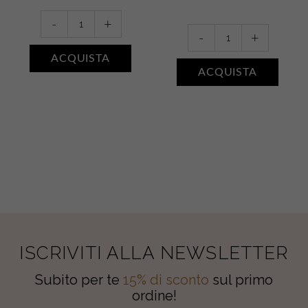
Le
-
+
Démaquillant
Sérum
-
+
Yeux
Contour
ACQUISTA
Bi-
Lèvres
ACQUISTA
phase
quantity
quantity
ISCRIVITI ALLA NEWSLETTER
Subito per te
15% di sconto
sul primo
ordine!