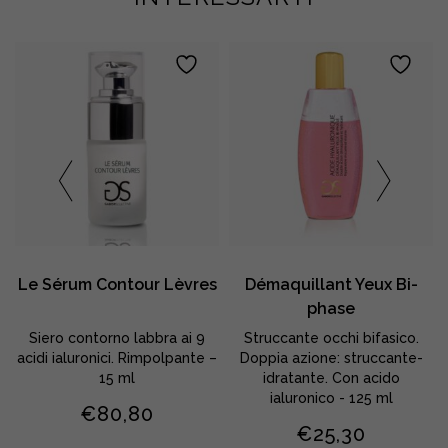
Le Sérum Contour Lèvres
Démaquillant Yeux Bi-
phase
Siero contorno labbra ai 9
Struccante occhi bifasico.
acidi ialuronici. Rimpolpante –
Doppia azione: struccante-
15 ml
idratante. Con acido
ialuronico - 125 ml
€
80,80
€
25,30