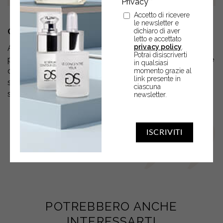
Accetto di ricevere
le newsletter e
dichiaro di aver
COME SI USA
letto e accettato
privacy policy
.
Applicare su viso, collo e décolleté qualche goccia di
Potrai disiscriverti
prodotto su pelle pulita, picchiettando successivamente
in qualsiasi
con la punta delle dita. Utilizzare tutti i giorni, mattina e
momento grazie al
link presente in
sera prima della crema giorno, crema notte o
ciascuna
separatamente.
newsletter.
ISCRIVITI
POTREBBERO ANCHE
INTERESSARTI