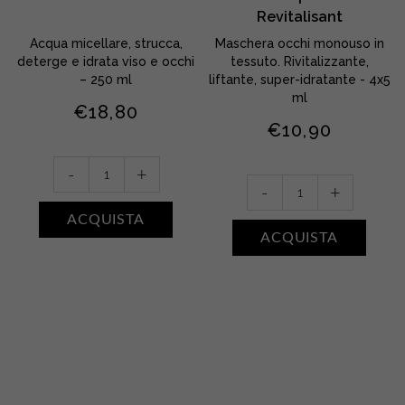
Revitalisant
Acqua micellare, strucca,
Maschera occhi monouso in
deterge e idrata viso e occhi
tessuto. Rivitalizzante,
– 250 ml
liftante, super-idratante - 4x5
ml
€
18,80
€
10,90
Eau
-
+
Le
Micellaire
-
+
Masque
quantity
ACQUISTA
Yeux
ACQUISTA
Revitalisant
quantity