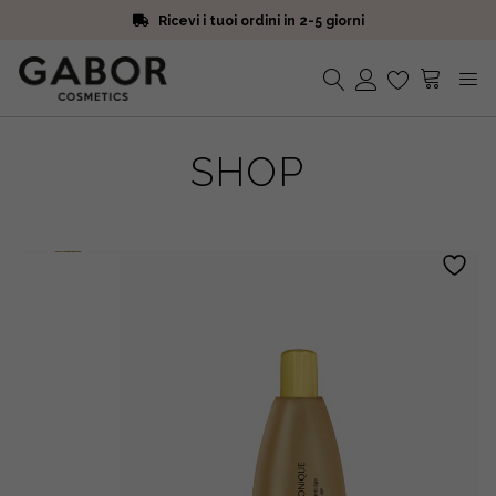
Ricevi i tuoi ordini in 2-5 giorni
Scegli campioni omaggio a ogni ordine
Iscriviti alla Newsletter. 15% di sconto e spedizione gratuita
Ricevi i tuoi ordini in 2-5 giorni
Nessun prodotto nel carrello.
SHOP