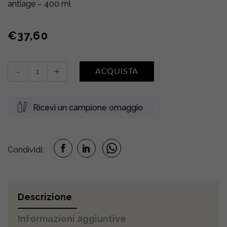
antiage – 400 ml
€
37,60
Tonic
-
+
ACQUISTA
de
Beauté
quantity
Ricevi un campione omaggio
Condividi:
Descrizione
Informazioni aggiuntive