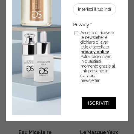
Accetto di ricevere
POTREBBERO ANCHE
le newsletter e
dichiaro di aver
INTERESSARTI
letto e accettato
privacy policy
.
Potrai disiscriverti
in qualsiasi
momento grazie al
link presente in
ciascuna
newsletter.
ISCRIVITI
Eau Micellaire
Le Masque Yeux