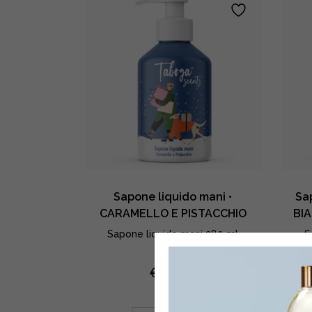
Sapone liquido mani •
Sap
CARAMELLO E PISTACCHIO
BI
Sapone liquido mani 280 ml
S
€
11,90