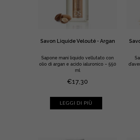
Savon Liquide Velouté • Argan
Savo
Sapone mani liquido vellutato con
Sa
olio di argan e acido ialuronico – 550
d’ave
ml
€
17,30
LEGGI DI PIÙ