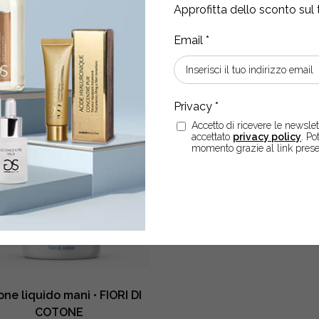
Sapone
Sapone
Approfitta dello sconto sul 
-
+
-
+
liquido
liquido
mani
mani
ACQUISTA
ACQUISTA
•
•
FIORI
LATTE
BIANCHI,
CREMA
MUSCHIO
quantity
E
Accetto di ricevere le newslett
AMBRA
accettato
privacy policy
. Po
momento grazie al link prese
quantity
ne liquido mani • FIORI DI
COTONE