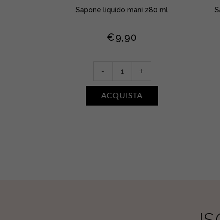
Sapone liquido mani 280 ml
S
€
9,90
Sapone
-
+
liquido
mani
ACQUISTA
•
ACQUA
DI
SALE
quantity
I