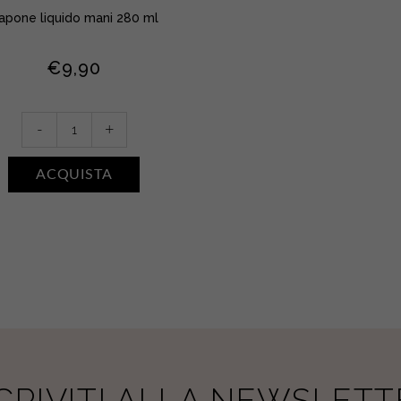
apone liquido mani 280 ml
€
9,90
Sapone
-
+
liquido
mani
ACQUISTA
•
FIORI
DI
COTONE
quantity
SCRIVITI ALLA NEWSLETT