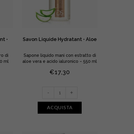
nt •
Savon Liquide Hydratant • Aloe
ro di
Sapone liquido mani con estratto di
50 ml
aloe vera e acido ialuronico – 550 ml
€
17,30
Savon
-
+
Liquide
Hydratant
ACQUISTA
•
Aloe
quantity