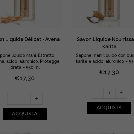
n Liquide Délicat • Avena
Savon Liquide Nourrissa
Karité
pone liquido mani. Estratto
Sapone mani liquido con bur
na, acido ialuronico. Protegge,
karité e acido ialuronico – 5
idrata – 550 ml
€
17,30
€
17,30
Savon
-
+
Savon
Liquide
-
+
Liquide
Nourrissant
ACQUISTA
Délicat
•
ACQUISTA
•
Karité
Avena
quantity
quantity