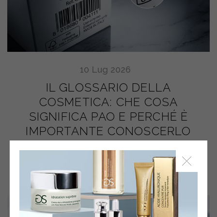
10
Lug
2026
IL GLOSSARIO DELLA
COSMETICA: CHE COSA
SIGNIFICA PAO E PERCHÉ È
IMPORTANTE CONOSCERLO