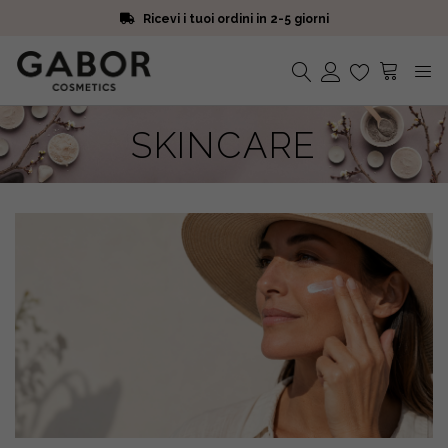
Ricevi i tuoi ordini in 2-5 giorni
Scegli campioni omaggio a ogni ordine
Iscriviti alla Newsletter. 15% di sconto e spedizione gratuita
Ricevi i tuoi ordini in 2-5 giorni
Nessun prodotto nel carrello.
SKINCARE