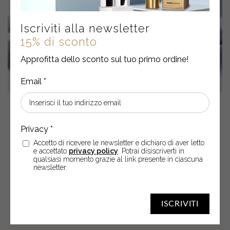
Iscriviti alla newsletter
15% di sconto
Approfitta dello sconto sul tuo primo ordine!
30
Giu
2026
PELLE DISIDRATATA O PELLE
ALIPICA? COME
Accetto di ricevere le newsletter e dichiaro di aver letto
e accettato
privacy policy
. Potrai disiscriverti in
RICONOSCERE LE ESIGENZE
qualsiasi momento grazie al link presente in ciascuna
newsletter.
DEL VISO
ISCRIVITI