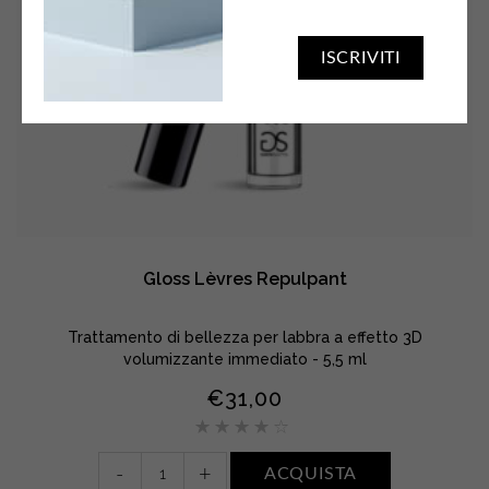
ISCRIVITI
Gloss Lèvres Repulpant
Trattamento di bellezza per labbra a effetto 3D
volumizzante immediato - 5,5 ml
€
31,00
Valutato
4.00
su 5
Gloss
-
+
ACQUISTA
Lèvres