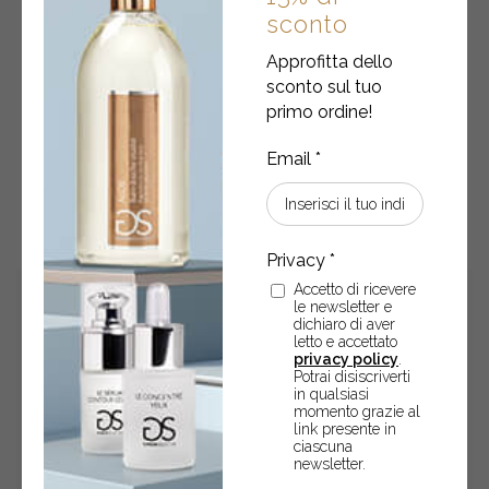
Prodigieux Contour Des Yeux
sconto
Approfitta dello
Crema contorno occhi con acido ialuronico, super-idratante,
sconto sul tuo
antiage – 30 ml
primo ordine!
€
55,50
Prodigieux
-
+
ACQUISTA
Contour
Des
Yeux
Accetto di ricevere
quantity
le newsletter e
dichiaro di aver
letto e accettato
privacy policy
.
Potrai disiscriverti
in qualsiasi
momento grazie al
link presente in
ciascuna
newsletter.