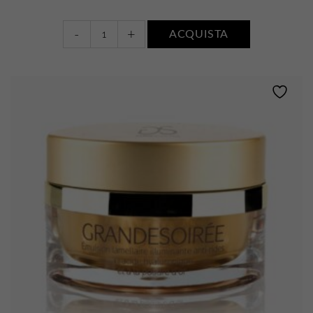
Renaissance
-
+
ACQUISTA
quantity