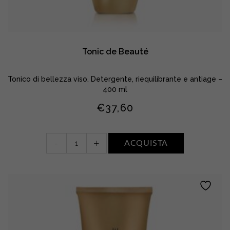
Tonic de Beauté
Tonico di bellezza viso. Detergente, riequilibrante e antiage –
400 ml
€
37,60
Tonic
-
+
ACQUISTA
de
Beauté
quantity