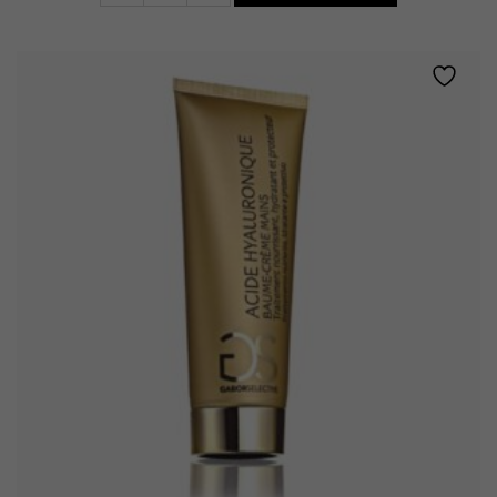
Repulpant
quantity