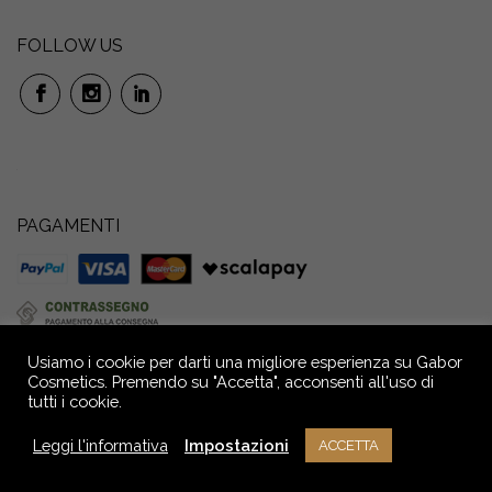
FOLLOW US
PAGAMENTI
Usiamo i cookie per darti una migliore esperienza su Gabor
Cosmetics. Premendo su "Accetta", acconsenti all'uso di
tutti i cookie.
GABOR S.r.l. Società Benefit: Via P. Anfossi, 52/4 – 16124 Genova – Italia –
Capitale Sociale € 72.000,00 i.v. Reg. Imprese GE - C.F. e P.IVA n.
Leggi l'informativa
Impostazioni
ACCETTA
02709390104 - R.E.A. n° GE - 291036
NOTE LEGALI
PRIVACY
CREDITS