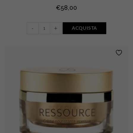
€
58,00
Réveil
-
+
ACQUISTA
quantity