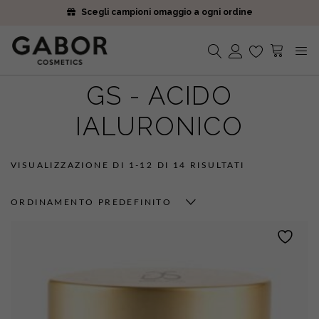
Scegli campioni omaggio a ogni ordine
Iscriviti alla Newsletter. 15% di sconto e spedizione gratuita
Ricevi i tuoi ordini in 2-5 giorni
Scegli campioni omaggio a ogni ordine
Iscriviti alla Newsletter. 15% di sconto e spedizione gratuita
GS - ACIDO
Nessun prodotto nel carrello.
Ricevi i tuoi ordini in 2-5 giorni
IALURONICO
VISUALIZZAZIONE DI 1-12 DI 14 RISULTATI
ORDINAMENTO PREDEFINITO