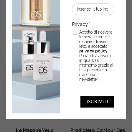
Accetto di ricevere
POTREBBERO ANCHE
le newsletter e
dichiaro di aver
INTERESSARTI
letto e accettato
privacy policy
.
Potrai disiscriverti
in qualsiasi
momento grazie al
link presente in
ciascuna
newsletter.
ISCRIVITI
Le Masque Yeux
Prodigieux Contour Des