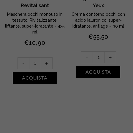
Revitalisant
Yeux
Maschera occhi monouso in
Crema contorno occhi con
tessuto. Rivitalizzante,
acido ialuronico, super-
liftante, super-idratante - 4x5
idratante, antiage – 30 ml
ml
€
55,50
€
10,90
Prodigieux
-
+
Le
Contour
-
+
Masque
Des
ACQUISTA
Yeux
Yeux
ACQUISTA
Revitalisant
quantity
quantity