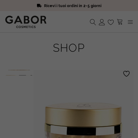
Ricevi i tuoi ordini in 2-5 giorni
Scegli campioni omaggio a ogni ordine
Iscriviti alla Newsletter. 15% di sconto e spedizione gratuita
Ricevi i tuoi ordini in 2-5 giorni
Nessun prodotto nel carrello.
SHOP