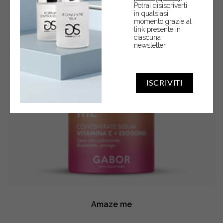
Potrai disiscriverti
in qualsiasi
momento grazie al
link presente in
ciascuna
newsletter.
ISCRIVITI
Amaze me