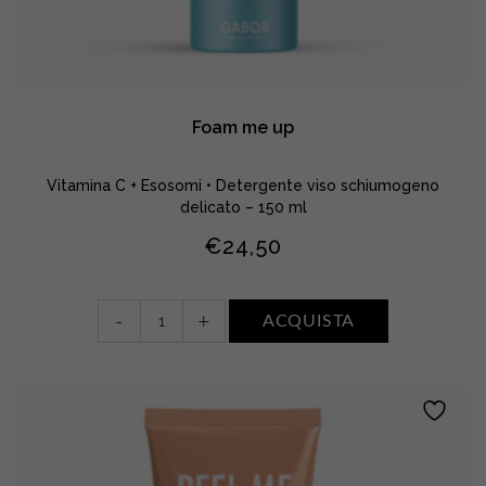
Foam me up
Vitamina C + Esosomi • Detergente viso schiumogeno
delicato – 150 ml
€
24,50
Foam
-
+
ACQUISTA
me
up
quantity