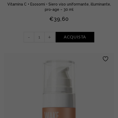
Vitamina C + Esosomi • Siero viso uniformante, illuminante,
pro-age – 30 ml
€
39,60
Amaze
-
+
ACQUISTA
me
quantity