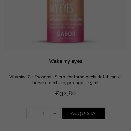
Wake my eyes
Vitamina C + Esosomi • Siero contorno occhi defaticante,
borse e occhiaie, pro-age – 15 ml
€
32,80
Wake
-
+
ACQUISTA
my
eyes
quantity