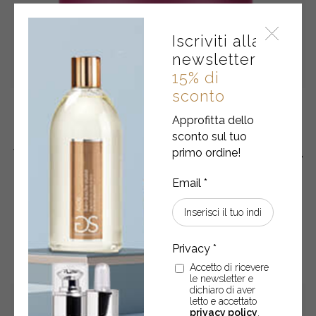
Iscriviti alla
newsletter
15% di
sconto
Radiant me
Approfitta dello
sconto sul tuo
primo ordine!
Vitamina C + Esosomi • Crema viso antiossidante, illuminante,
pro-age – 50 ml
€
44,50
Radiant
-
+
ACQUISTA
me
quantity
Accetto di ricevere
le newsletter e
dichiaro di aver
letto e accettato
privacy policy
.