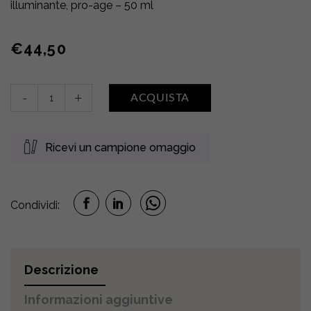
illuminante, pro-age – 50 ml
€
44,50
Radiant
-
+
ACQUISTA
me
quantity
Ricevi un campione omaggio
Condividi:
Descrizione
Informazioni aggiuntive