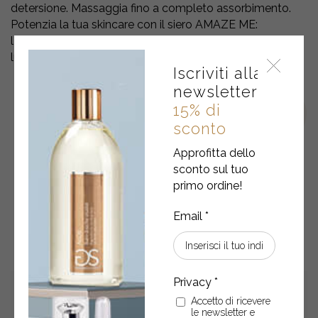
detersione. Massaggia fino a completo assorbimento.
Potenzia la tua skincare con il siero AMAZE ME:
lʼabbinamento ideale per un incarnato uniforme,
luminoso e con un boost antiossidante irresistibile.
Iscriviti alla
newsletter
15% di
sconto
Approfitta dello
sconto sul tuo
primo ordine!
POTREBBERO ANCHE
INTERESSARTI
Accetto di ricevere
le newsletter e