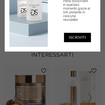
Potrai disiscriverti
in qualsiasi
momento grazie al
link presente in
ciascuna
newsletter.
ISCRIVITI
POTREBBERO ANCHE
INTERESSARTI