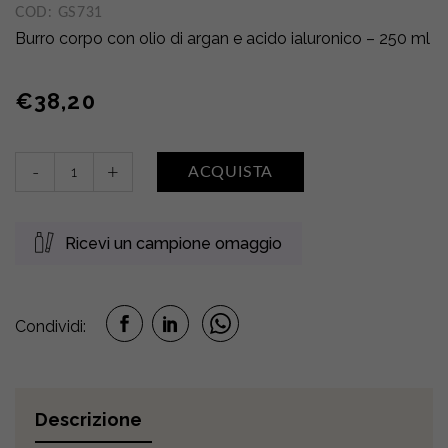
COD:
GS731
base di
recensioni
Burro corpo con olio di argan e acido ialuronico – 250 ml
€
38,20
Crème
-
+
ACQUISTA
Beurre
Fondante
•
Ricevi un campione omaggio
Argan
quantity
Condividi:
Descrizione