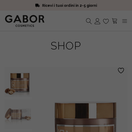
Ricevi i tuoi ordini in 2-5 giorni
Scegli campioni omaggio a ogni ordine
Iscriviti alla Newsletter. 15% di sconto e spedizione gratuita
Ricevi i tuoi ordini in 2-5 giorni
Nessun prodotto nel carrello.
SHOP