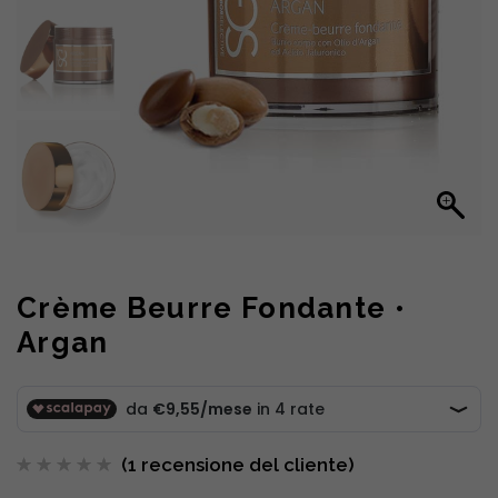
Crème Beurre Fondante •
Argan
(
1
recensione del cliente)
Valutato
1
5.00
su
5 su