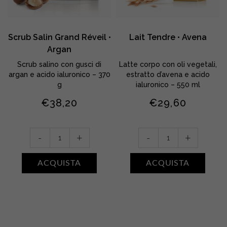
Scrub Salin Grand Réveil •
Lait Tendre • Avena
Argan
Scrub salino con gusci di
Latte corpo con oli vegetali,
argan e acido ialuronico – 370
estratto d’avena e acido
g
ialuronico – 550 ml
€
38,20
€
29,60
Scrub
Lait
-
+
-
+
Salin
Tendre
Grand
•
ACQUISTA
ACQUISTA
Réveil
Avena
•
quantity
Argan
quantity