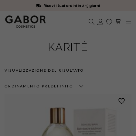
Ricevi i tuoi ordini in 2-5 giorni
Scegli campioni omaggio a ogni ordine
Iscriviti alla Newsletter. 15% di sconto e spedizione gratuita
Ricevi i tuoi ordini in 2-5 giorni
Nessun prodotto nel carrello.
KARITÉ
VISUALIZZAZIONE DEL RISULTATO
ORDINAMENTO PREDEFINITO