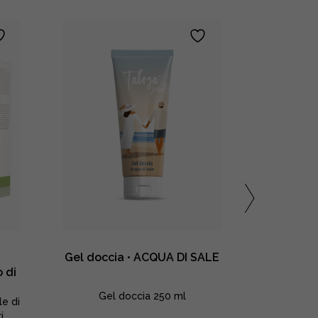
Gel doccia • ACQUA DI SALE
Acqua p
 di
Gel doccia 250 ml
Acqua 
le di
i