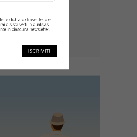
er e dichiaro di aver letto e
trai disiscriverti in qualsiasi
nte in ciascuna newsletter.
ISCRIVITI