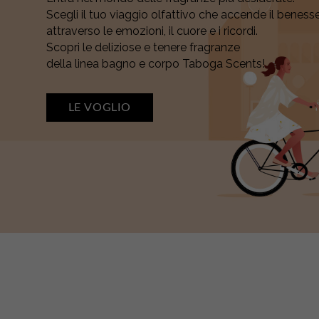
ai 15 Acidi Ialuronici e Peptidi Biomimetici antie
potenza mirata, risultati visibili fin dalle prime applica
Il contorno occhi che agisce su rughe, borse,
occhiaie e cancella la stanchezza in un solo gesto.
Regalati lo sguardo che meriti. Ora.
LO VOGLIO