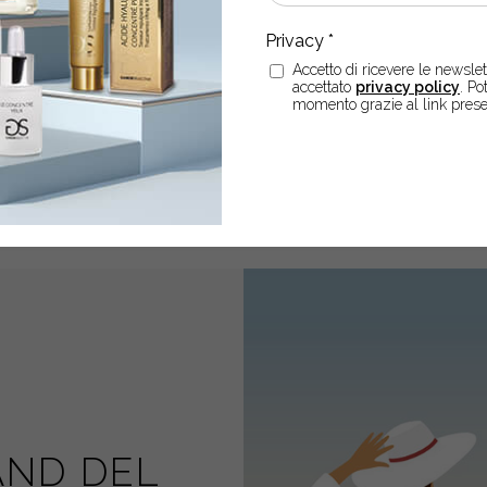
LI VOGLIO!
Accetto di ricevere le newslett
accettato
privacy policy
. Po
momento grazie al link prese
AND DEL