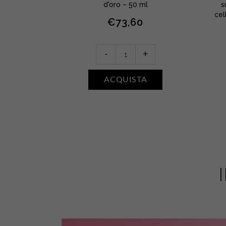
d'oro – 50 ml
s
cel
0
€
73,60
IÙ
Grandesoirée
-
+
quantity
ACQUISTA