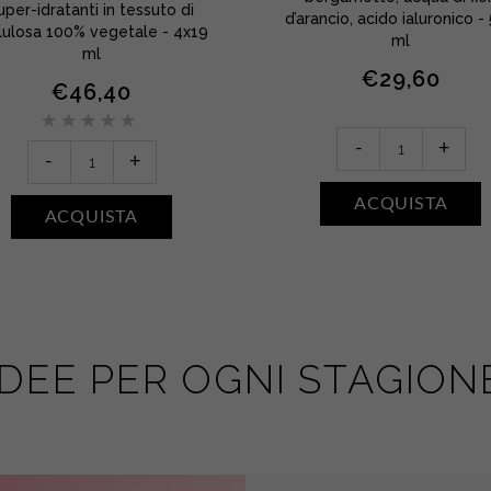
uper-idratanti in tessuto di
d’arancio, acido ialuronico -
lulosa 100% vegetale - 4x19
ml
ml
€
29,60
€
46,40
Lait
-
+
Set
-
+
Hydratant
da
Jus
4
ACQUISTA
d’Agrume
ACQUISTA
–
•
Le
Bergamot
Masque
di
Visage
Calabria
Repulpant
quantity
quantity
IDEE PER OGNI STAGION