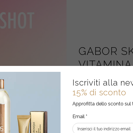
GABOR SK
VITAMINA
Sei prodotti pe
Iscriviti alla n
completa, dall
15% di sconto
trattamento, c
Approfitta dello sconto sul 
tecnologia es