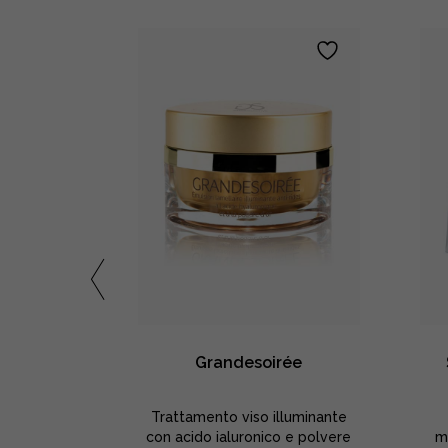
 Rasoir •
Grandesoirée
oio
 con Pro-
Trattamento viso illuminante
aluronico –
con acido ialuronico e polvere
m