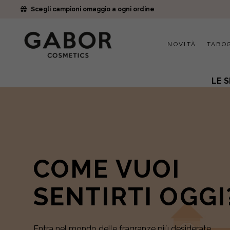
Scegli campioni omaggio a ogni ordine
NOVITÀ
TABO
LE 
TRASFORMA
IL TUO SGUAR
Scopri il trattamento d’eccezione