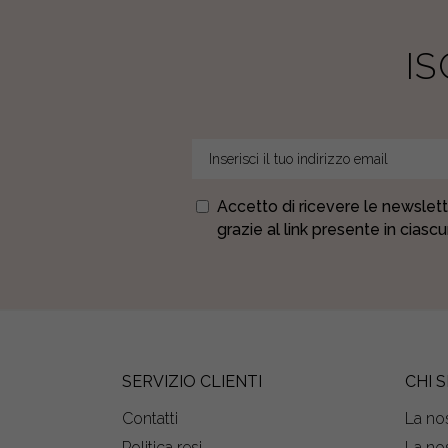
I
Accetto di ricevere le newslett
grazie al link presente in ciasc
SERVIZIO CLIENTI
CHI 
Contatti
La nos
Politica resi
La nos