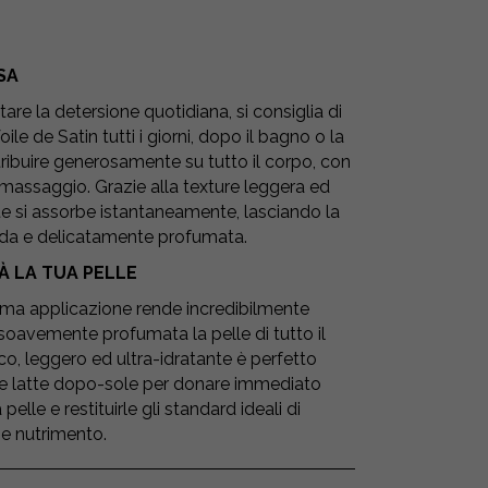
SA
are la detersione quotidiana, si consiglia di
oile de Satin tutti i giorni, dopo il bagno o la
tribuire generosamente su tutto il corpo, con
massaggio. Grazie alla texture leggera ed
 si assorbe istantaneamente, lasciando la
ida e delicatamente profumata.
À LA TUA PELLE
rima applicazione rende incredibilmente
 soavemente profumata la pelle di tutto il
co, leggero ed ultra-idratante è perfetto
 latte dopo-sole per donare immediato
 pelle e restituirle gli standard ideali di
 e nutrimento.