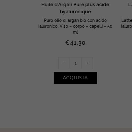
mant • Karité
Huile d’Argan Pure plus acide
L
hyaluronique
ro di karité e
Puro olio di argan bio con acido
Latte
e e idrata – 550
ialuronico. Viso – corpo – capelli – 50
ialur
ml
20
€
41,30
Huile
+
-
+
d'Argan
Pure
TA
ACQUISTA
plus
acide
hyaluronique
quantity