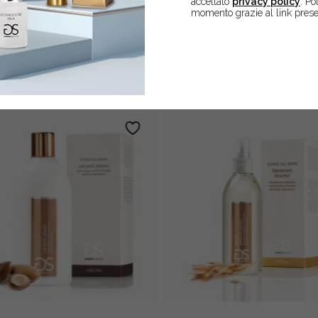
accettato
privacy policy
. Po
momento grazie al link prese
EBBERO ANCHE INTERES