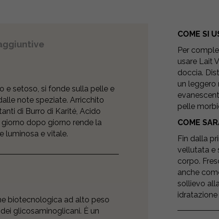
COME SI U
aggiuntive
Per complet
usare Lait V
doccia. Dis
un leggero 
e setoso, si fonde sulla pelle e
evanescente
lle note speziate. Arricchito
pelle morb
tanti di Burro di Karité, Acido
, giorno dopo giorno rende la
COME SAR
e luminosa e vitale.
Fin dalla p
vellutata e
corpo. Fres
anche come
sollievo alla
idratazione
gine biotecnologica ad alto peso
ei glicosaminoglicani. È un