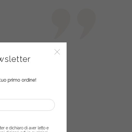
ewsletter
tuo primo ordine!
er e dichiaro di aver letto e