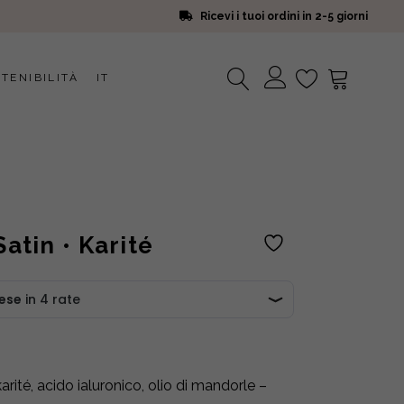
Ricevi i tuoi ordini in 2-5 giorni
TENIBILITÀ
IT
Nessun prodotto nel carrello.
Satin • Karité
arité, acido ialuronico, olio di mandorle –