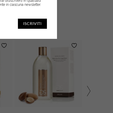
trai disiscriverti in qualsiasi
nte in ciascuna newsletter.
SARTI
ISCRIVITI