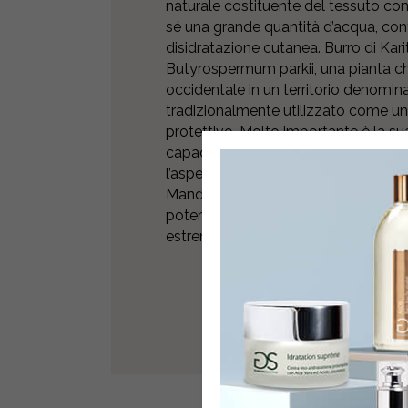
naturale costituente del tessuto con
sé una grande quantità d’acqua, con
disidratazione cutanea. Burro di Kari
Butyrospermum parkii, una pianta ch
occidentale in un territorio denomina
tradizionalmente utilizzato come un
protettivo. Molto importante è la sua
capace di attivare Il metabolismo ti
l’aspetto della cute e la sua protezio
Mandorle dolci: l’olio del Prunus dul
potere emolliente ed è particolarmen
estremamente delicate, disidratate e