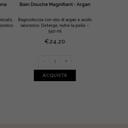
ena
Bain Douche Magnifiant • Argan
Crème Beurre 
licato,
Bagnodoccia con olio di argan e acido
Burro corpo con 
uronico
ialuronico. Deterge, nutre la pelle –
ialuronico. Mo
550 ml
€
24,20
Bain
Crè
-
+
-
Douche
Beur
Magnifiant
Subl
ACQUISTA
A
•
•
Argan
Karit
quantity
quan