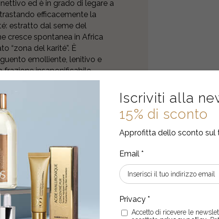
nettivo ed è in grado di legare a
trastando efficacemente la
té: estratto dal seme del
e cresce spontanea in Africa
to “zona del karité”. È
guento emolliente, lenitivo e
 frazione insaponificabile,
ssutale migliorando In tal modo
ne dagli agenti esterni. Olio di
Iscriviti alla n
cis è caratterizzato da un buon
15% di sconto
te indicato per pelli
 iponutrite.
Approfitta dello sconto sul 
Accetto di ricevere le newslett