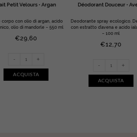
ait Petit Velours • Argan
Déodorant Douceur • Av
 corpo con olio di argan, acido
Deodorante spray ecologico. De
onico, olio di mandorle – 550 ml
con estratto d’avena e acido ial
– 100 ml
€
29,60
€
12,70
Lait
-
+
Déodorant
Petit
-
+
Douceur
Velours
ACQUISTA
•
•
ACQUISTA
Avena
Argan
quantity
quantity