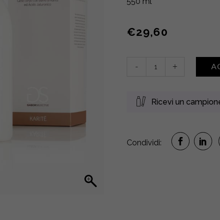
550 ml
€
29,60
Lait
-
+
A
Voile
De
Satin
Ricevi un campio
•
Karité
quantity
Condividi: