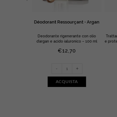
 plus acide
Déodorant Ressourçant • Argan
ique
co arricchito con
Deodorante rigenerante con olio
Tratta
o, mani, corpo –
d’argan e acido ialuronico – 100 ml
e prote
l
€
12,70
60
Déodorant
-
+
Ressourçant
+
•
ACQUISTA
Argan
TA
quantity
ue