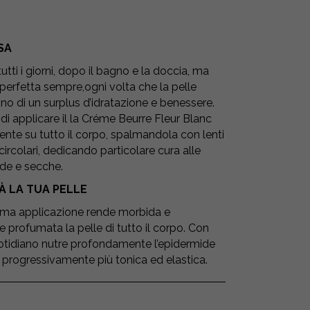
SA
utti i giorni, dopo il bagno e la doccia, ma
 perfetta sempre,ogni volta che la pelle
no di un surplus d’idratazione e benessere.
 di applicare il la Créme Beurre Fleur Blanc
te su tutto il corpo, spalmandola con lenti
ircolari, dedicando particolare cura alle
ide e secche.
À LA TUA PELLE
rima applicazione rende morbida e
profumata la pelle di tutto il corpo. Con
quotidiano nutre profondamente l’epidermide
progressivamente più tonica ed elastica.