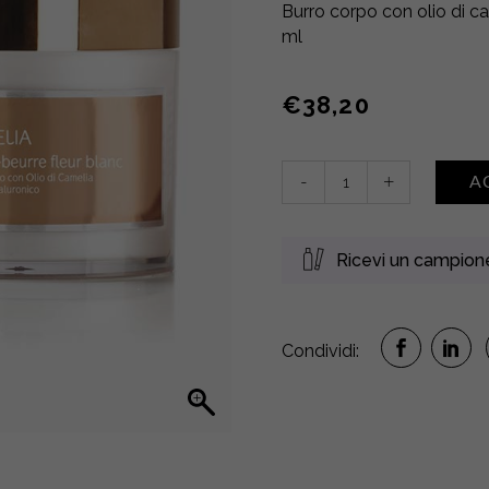
Burro corpo con olio di ca
ml
€
38,20
Crème
-
+
A
Beurre
Fleur
Blanc
Ricevi un campio
•
Camelia
quantity
Condividi: