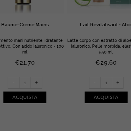
Baume-Crème Mains
Lait Revitalisant • Alo
mento mani nutriente, idratante
Latte corpo con estratto di aloe
ttivo. Con acido ialuronico - 100
ialuronico. Pelle morbida, elas
ml
550 ml
€
21,70
€
29,60
Baume-
Lait
-
+
-
+
Crème
Revitalisant
Mains
•
ACQUISTA
ACQUISTA
quantity
Aloe
quantity