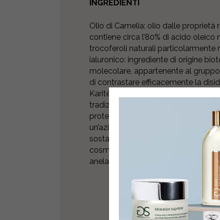
INGREDIENTI
Olio di Camelia: olio dalle proprietà 
contiene circa l’80% di acido oleico 
trocoferoli naturali particolarmente r
ialuronico: ingrediente di origine bi
molecolare, appartenente al gruppo
di contrastare efficacemente la disi
Karité: estratto dal seme del Butyro
tradizionalmente utilizzato come un
protettivo. Cera d’api: elaborata dall
un’azione filmogena e protettiva. Vi
sostanze chiamate tocoferoli, noti pe
cosmesi è utilizzata soprattutto nel
anelastiche e disidratate.