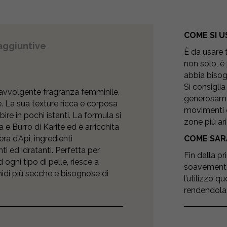
COME SI U
aggiuntive
È da usare t
non solo, è
abbia bisog
Si consiglia
’avvolgente fragranza femminile,
generosamen
e. La sua texture ricca e corposa
movimenti c
bire in pochi istanti. La formula si
zone più ar
a e Burro di Karité ed è arricchita
ra d’Api, ingredienti
COME SAR
ti ed idratanti. Perfetta per
Fin dalla p
ogni tipo di pelle, riesce a
soavemente 
idi più secche e bisognose di
l’utilizzo 
rendendola 