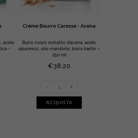
e
Crème Beurre Caresse • Avena
Bain Douche 
, acido
Burro corpo estratto d’avena, acido
Bagnodoccia c
tica –
ialuronico, olio mandorle, burro karité –
acido ialuronic
250 ml
€
38,20
Crème
Bain
-
+
-
Beurre
Dou
Caresse
Subl
ACQUISTA
A
•
•
Avena
Karit
quantity
quan