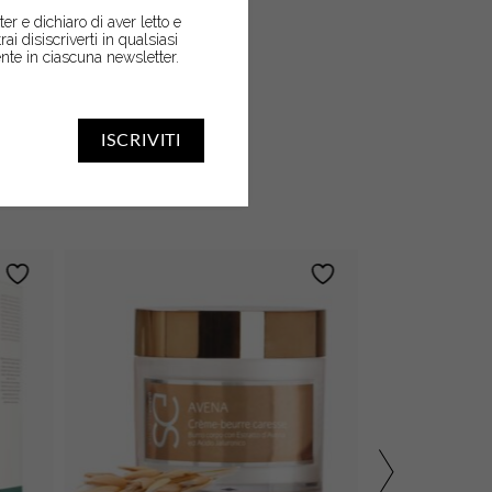
er e dichiaro di aver letto e
trai disiscriverti in qualsiasi
nte in ciascuna newsletter.
ISCRIVITI
SARTI