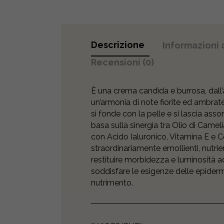
Descrizione
Informazioni 
Recensioni (0)
È una crema candida e burrosa, dall
un’armonia di note fiorite ed ambrat
si fonde con la pelle e si lascia assor
basa sulla sinergia tra Olio di Cameli
con Acido Ialuronico, Vitamina E e Ce
straordinariamente emollienti, nutrien
restituire morbidezza e luminosità ad 
soddisfare le esigenze delle epiderm
nutrimento.