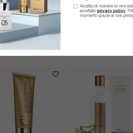
Accetto di ricevere le newslett
accettato
privacy policy
. Po
momento grazie al link prese
EBBERO ANCHE INTERES