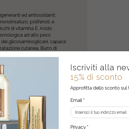
rigeneranti ed antiossidanti,
monoinsaturo, polifenoli. e
icchi di vitamina E. Acido
otecnologica ad alto peso
 dei glicosaminoglicani, capace
dratazione cutanea. Burro di
spermum parkii, è
guento emolliente, lenitivo e
Iscriviti alla n
’ape a partire dal miele, svolge
tamina E: appartiene al gruppo di
15% di sconto
r le proprietà antiossidanti. In
 trattamento delle pelli mature,
Approfitta dello sconto sul 