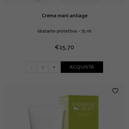
Crema mani antiage
Idratante protettiva – 75 ml
€
15,70
Crema
-
+
ACQUISTA
mani
antiage
quantity