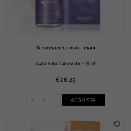
Siero macchie viso – mani
Schiarente illuminante – 15 ml
€
26,25
Siero
-
+
ACQUISTA
macchie
viso
–
mani
quantity