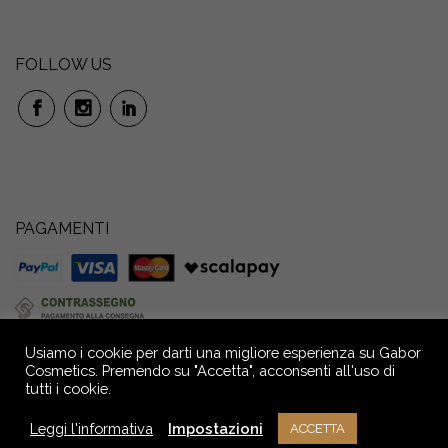
FOLLOW US
PAGAMENTI
Usiamo i cookie per darti una migliore esperienza su Gabor
Cosmetics. Premendo su "Accetta", acconsenti all'uso di
tutti i cookie.
GABOR S.r.l. Società Benefit: Via P. Anfossi, 52/4 – 16124 Genova – Italia –
Capitale Sociale € 72.000,00 i.v. Reg. Imprese GE - C.F. e P.IVA n.
Leggi l'informativa
Impostazioni
ACCETTA
02709390104 - R.E.A. n° GE - 291036