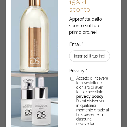
15% di
Crema corpo riducente
sconto
Contrasta gli inestetismi della cellulite – 125 ml
Approfitta dello
sconto sul tuo
primo ordine!
€
24,05
Crema
-
+
ACQUISTA
corpo
riducente
quantity
Accetto di ricevere
le newsletter e
dichiaro di aver
letto e accettato
privacy policy
.
Potrai disiscriverti
in qualsiasi
momento grazie al
link presente in
ciascuna
newsletter.