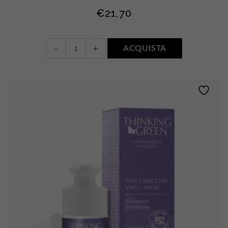
€
21,70
Baume-
-
+
ACQUISTA
Crème
Mains
quantity