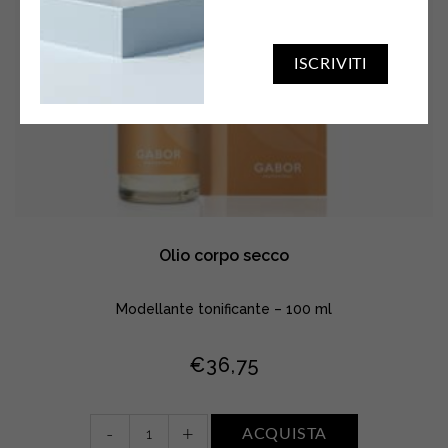
ISCRIVITI
Olio corpo secco
Modellante tonificante – 100 ml
€
36,75
Olio
-
+
ACQUISTA
corpo