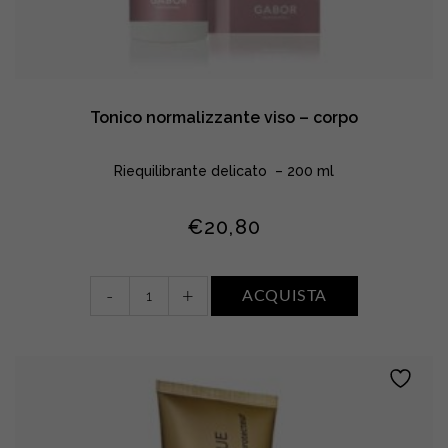
Tonico normalizzante viso – corpo
Riequilibrante delicato – 200 ml
€
20,80
Tonico
-
+
ACQUISTA
normalizzante
viso
–
corpo
quantity