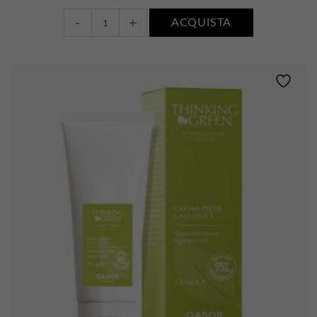
Crema
-
+
ACQUISTA
piedi
rinfrescante
quantity