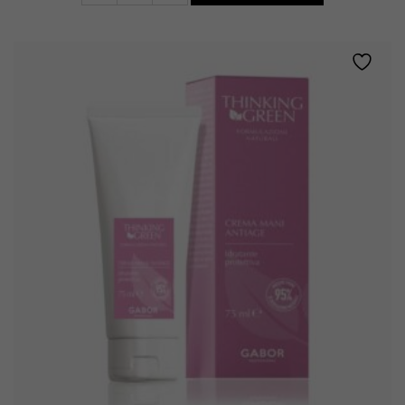
secco
quantity