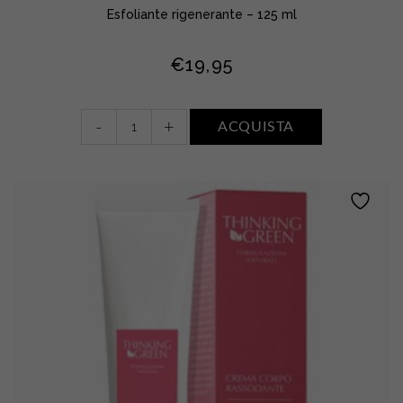
Esfoliante rigenerante – 125 ml
€
19,95
Scrub
-
+
ACQUISTA
viso
–
corpo
quantity