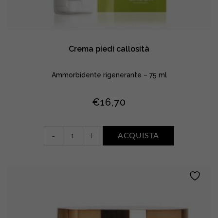
Crema piedi callosità
Ammorbidente rigenerante – 75 ml
€
16,70
Crema
-
+
ACQUISTA
piedi
callosità
quantity