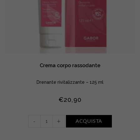
Crema corpo rassodante
Drenante rivitalizzante – 125 ml
€
20,90
Crema
-
+
ACQUISTA
corpo
rassodante
quantity