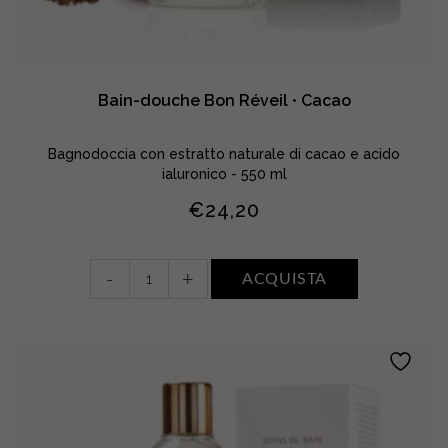
Bain-douche Bon Réveil • Cacao
Bagnodoccia con estratto naturale di cacao e acido
ialuronico - 550 ml
€
24,20
Bain-
-
+
ACQUISTA
douche
Bon
Réveil
•
Cacao
quantity