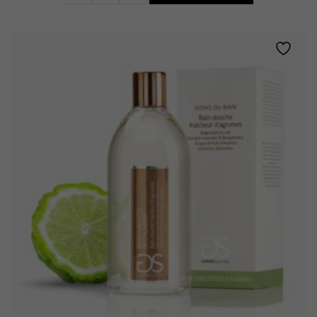
Revigorante
•
Fiori
di
Zenzero
quantity