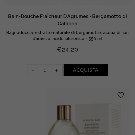
Bain-Douche FraÎcheur D’Agrumes • Bergamotto di
Calabria
Bagnodoccia, estratto naturale di bergamotto, acqua di fiori
d’arancio, acido ialuronico - 550 ml
€
24,20
Bain-
-
+
ACQUISTA
Douche
FraÎcheur
D’Agrumes
•
Bergamotto
di
Calabria
quantity