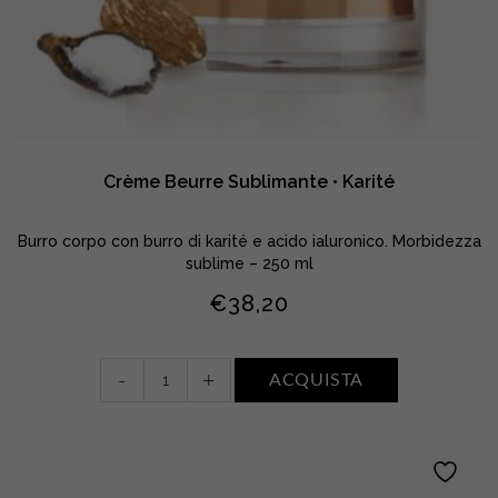
Crème Beurre Sublimante • Karité
Burro corpo con burro di karité e acido ialuronico. Morbidezza
sublime – 250 ml
€
38,20
Crème
-
+
ACQUISTA
Beurre
Sublimante
•
Karité
quantity