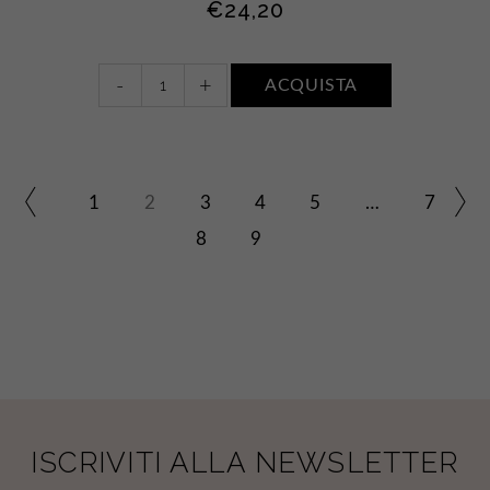
€
24,20
Bain
-
+
ACQUISTA
Douche
Magnifiant
•
Argan
quantity
1
2
3
4
5
…
7
8
9
ISCRIVITI ALLA NEWSLETTER