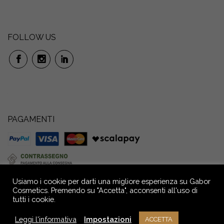
FOLLOW US
PAGAMENTI
Usiamo i cookie per darti una migliore esperienza su Gabor
Cosmetics. Premendo su "Accetta", acconsenti all'uso di
tutti i cookie.
GABOR S.r.l. Società Benefit: Via P. Anfossi, 52/4 – 16124 Genova – Italia –
Capitale Sociale € 72.000,00 i.v. Reg. Imprese GE - C.F. e P.IVA n.
Leggi l'informativa
Impostazioni
ACCETTA
02709390104 - R.E.A. n° GE - 291036