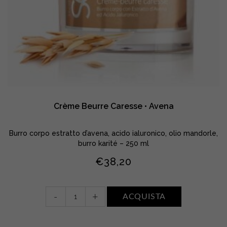
Crème Beurre Caresse • Avena
Burro corpo estratto d’avena, acido ialuronico, olio mandorle,
burro karité – 250 ml
€
38,20
Crème
-
+
ACQUISTA
Beurre
Caresse
•