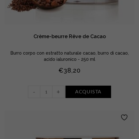
Crème-beurre Rêve de Cacao
Burro corpo con estratto naturale cacao, burro di cacao,
acido ialuronico - 250 ml
€
38,20
Crème-
-
+
ACQUISTA
beurre
Rêve
de
Cacao
quantity