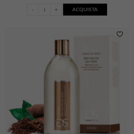
Bain-
-
+
ACQUISTA
Douche
Poire
Juteuse
•
Pera
e
Gelsomino
quantity