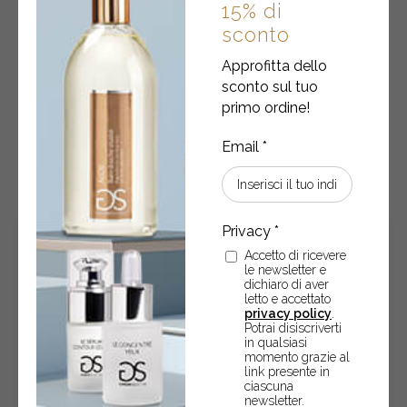
Crème Beurre Fleur Blanc • Camelia
15% di
sconto
Burro corpo con olio di camelia, burro di karité e acido
Approfitta dello
ialuronico – 250 ml
sconto sul tuo
€
38,20
primo ordine!
Crème
-
+
ACQUISTA
Beurre
Fleur
Blanc
•
Accetto di ricevere
Camelia
le newsletter e
dichiaro di aver
quantity
letto e accettato
privacy policy
.
Potrai disiscriverti
in qualsiasi
momento grazie al
link presente in
ciascuna
newsletter.