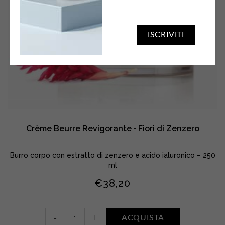
ISCRIVITI
Crème Beurre Revigorante • Fiori di Zenzero
Burro corpo con estratto di zenzero e acido ialuronico – 250
ml
€
38,20
Crème
-
+
ACQUISTA
Beurre