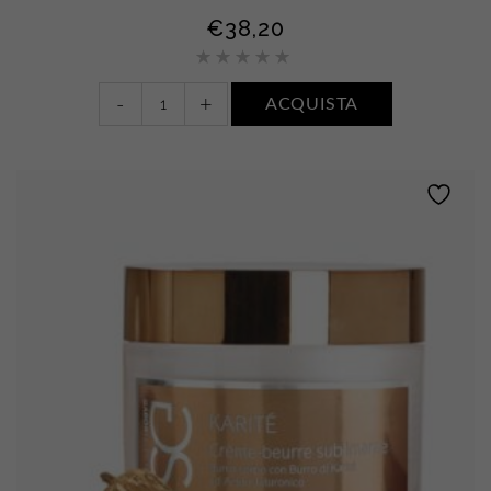
€
38,20
Valutato
5.00
su
5
Crème
-
+
ACQUISTA
Beurre
Fondante
•
Argan
quantity