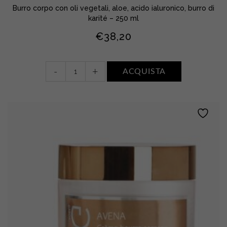
Burro corpo con oli vegetali, aloe, acido ialuronico, burro di
karité – 250 ml
€
38,20
Crème
-
+
ACQUISTA
Beurre
Régénérante
•
Aloe
quantity