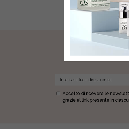
I
Accetto di ricevere le newslett
grazie al link presente in ciasc