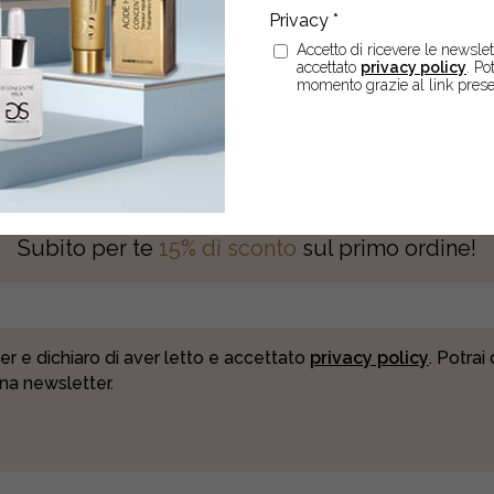
Accetto di ricevere le newslett
accettato
privacy policy
. Po
momento grazie al link prese
SCRIVITI ALLA NEWSLETT
Subito per te
15% di sconto
sul primo ordine!
er e dichiaro di aver letto e accettato
privacy policy
. Potrai
una newsletter.