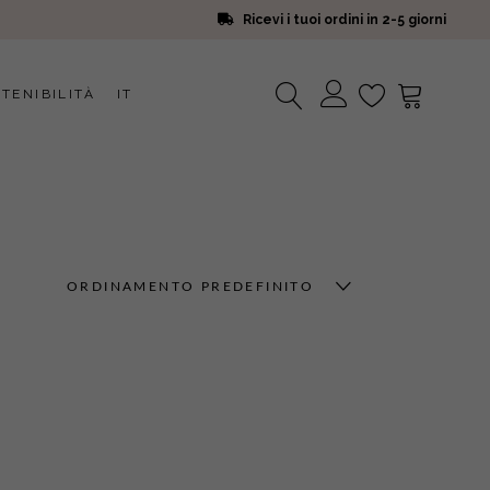
Ricevi i tuoi ordini in 2-5 giorni
TENIBILITÀ
IT
Nessun prodotto nel carrello.
ORDINAMENTO PREDEFINITO