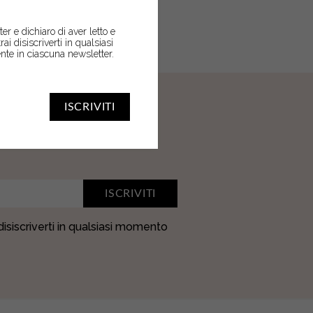
er e dichiaro di aver letto e
trai disiscriverti in qualsiasi
nte in ciascuna newsletter.
ISCRIVITI
ER
ISCRIVITI
 disiscriverti in qualsiasi momento