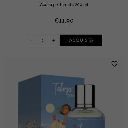
Acqua profumata 200 ml
€
11,90
Acqua
-
+
ACQUISTA
profumata
•
FIORI
DI
COTONE
quantity