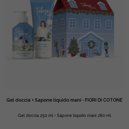
parfum
•
FIORI
DI
COTONE
quantity
Gel doccia + Sapone liquido mani • FIORI DI COTONE
Gel doccia 250 ml • Sapone liquido mani 280 ml