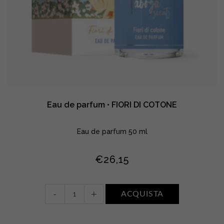
Eau de parfum • FIORI DI COTONE
Eau de parfum 50 ml
€
26,15
Eau
-
+
ACQUISTA
de
parfum
•