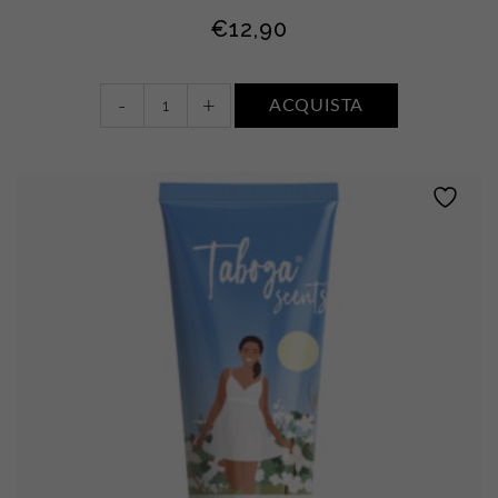
€
12,90
Latte
-
+
ACQUISTA
corpo
•
FIORI
DI
COTONE
quantity