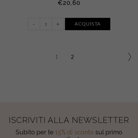
€
20,60
Gel
-
+
ACQUISTA
doccia
+
Sapone
liquido
mani
1
2
•
FIORI
DI
COTONE
quantity
ISCRIVITI ALLA NEWSLETTER
Subito per te
15% di sconto
sul primo