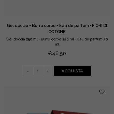
Gel doccia + Burro corpo + Eau de parfum • FIORI DI
COTONE
Gel doccia 250 ml • Burro corpo 250 ml • Eau de parfum 50
ml
€
46,50
Gel
-
+
ACQUISTA
doccia
+
Burro
corpo
+
Eau
de