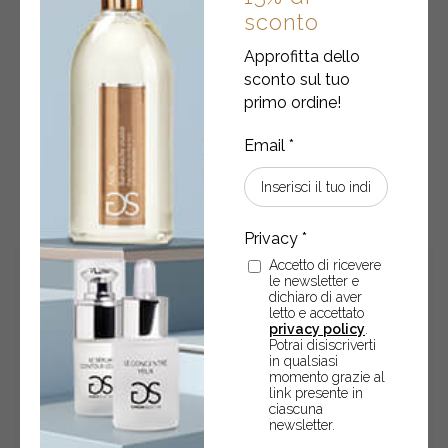
Eau de parfum • FIORI DI COTONE
sconto
Approfitta dello
Eau de parfum 10 ml
sconto sul tuo
primo ordine!
€
14,90
Eau
-
+
ACQUISTA
de
parfum
•
Accetto di ricevere
FIORI
le newsletter e
DI
dichiaro di aver
letto e accettato
COTONE
privacy policy
.
quantity
Potrai disiscriverti
in qualsiasi
momento grazie al
link presente in
ciascuna
newsletter.