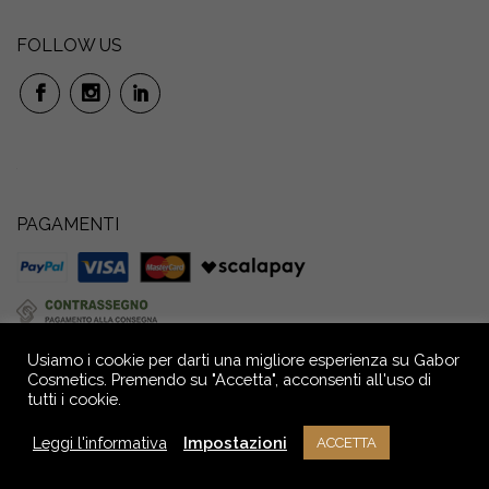
FOLLOW US
PAGAMENTI
Usiamo i cookie per darti una migliore esperienza su Gabor
Cosmetics. Premendo su "Accetta", acconsenti all'uso di
tutti i cookie.
GABOR S.r.l. Società Benefit: Via P. Anfossi, 52/4 – 16124 Genova – Italia –
Capitale Sociale € 72.000,00 i.v. Reg. Imprese GE - C.F. e P.IVA n.
Leggi l'informativa
Impostazioni
ACCETTA
02709390104 - R.E.A. n° GE - 291036
NOTE LEGALI
PRIVACY
CREDITS