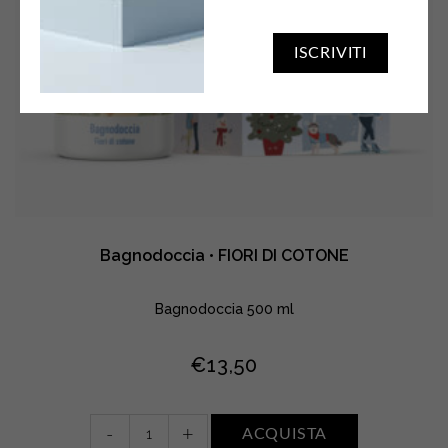
ISCRIVITI
Bagnodoccia • FIORI DI COTONE
Bagnodoccia 500 ml
€
13,50
Bagnodoccia
-
+
ACQUISTA
•