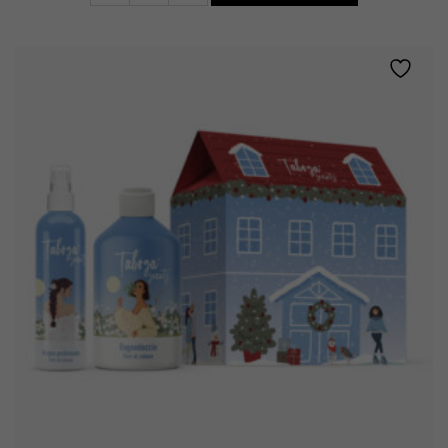
FIORI
DI
COTONE
quantity