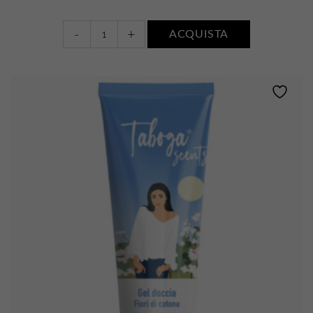
Bagnodoccia
-
+
ACQUISTA
•
FIORI
DI
COTONE
quantity