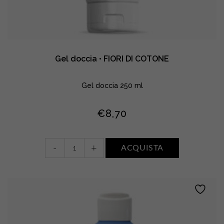
Gel doccia • FIORI DI COTONE
Gel doccia 250 ml
€
8,70
Gel
-
+
ACQUISTA
doccia
•
FIORI
DI
COTONE
quantity