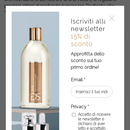
preziosi attimi di profondo benessere. Dedicata alle
“pulito-addicted”.
Iscriviti alla
newsletter
15% di
sconto
Approfitta dello
sconto sul tuo
primo ordine!
POTREBBERO ANCHE
INTERESSARTI
Accetto di ricevere
le newsletter e
dichiaro di aver
letto e accettato