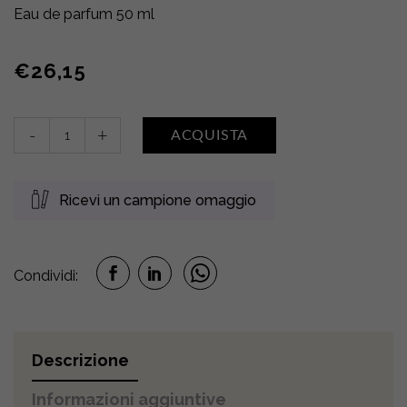
Eau de parfum 50 ml
€
26,15
Eau
-
+
ACQUISTA
de
parfum
•
Ricevi un campione omaggio
FIORI
DI
COTONE
quantity
Condividi:
Descrizione
Informazioni aggiuntive