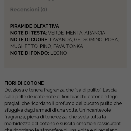
Recensioni (0)
PIRAMIDE OLFATTIVA
NOTE DI TESTA:
VERDE, MENTA, ARANCIA
NOTE DI CUORE:
LAVANDA, GELSOMINO, ROSA,
MUGHETTO, PINO, FAVA TONKA
NOTE DI FONDO:
LEGNO
FIORI DI COTONE
Deliziosa e tenera fragranza che “sa di pulito”. Lascia
sulla pelle delicate note di fiori bianchi, cotone e legni
pregiati che ricordano il profumo del bucato pulito che
sfuggiva dagli armadi di una volta. Un’incantevole
fragranza, piena di tenerezza, che svela tutta la
morbidezza del cotone e suscita emozioni rassicuranti
che ricordano le atmosfere di una volta e ci regalano