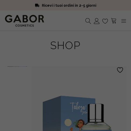
Ricevi i tuoi ordini in 2-5 giorni
Scegli campioni omaggio a ogni ordine
Iscriviti alla Newsletter. 15% di sconto e spedizione gratuita
Ricevi i tuoi ordini in 2-5 giorni
Nessun prodotto nel carrello.
SHOP