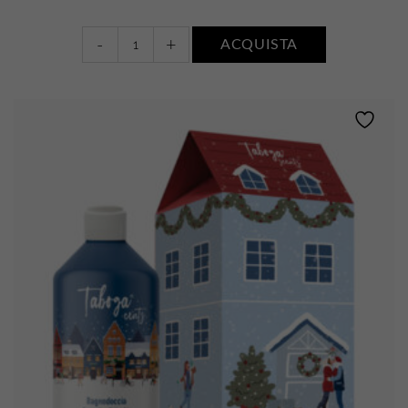
Bagnodoccia
-
+
ACQUISTA
•
ACQUA
DI
SALE
quantity