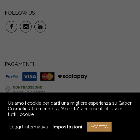
FOLLOW US
PAGAMENTI
Usiamo i cookie per darti una migliore esperienza su Gabor
Cosmetics. Premendo su "Accetta", acconsenti all'uso di
tutti i cookie.
GABOR S.r.l. Società Benefit: Via P. Anfossi, 52/4 – 16124 Genova – Italia –
Capitale Sociale € 72.000,00 i.v. Reg. Imprese GE - C.F. e P.IVA n.
Leggi l'informativa
Impostazioni
ACCETTA
02709390104 - R.E.A. n° GE - 291036
NOTE LEGALI
PRIVACY
CREDITS