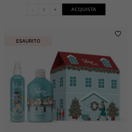
Bagnodoccia
-
+
ACQUISTA
+
Acqua
profumata
•
FIORI
ESAURITO
DI
COTONE
quantity