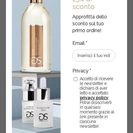
Bagnodoccia + Acqua profumata • ACQUA DI SALE
sconto
Approfitta dello
Bagnodoccia 500 ml • Acqua profumata 200 ml
sconto sul tuo
primo ordine!
€
24,80
Bagnodoccia
-
+
ACQUISTA
+
Acqua
profumata
Accetto di ricevere
•
le newsletter e
ACQUA
dichiaro di aver
letto e accettato
DI
privacy policy
.
SALE
Potrai disiscriverti
quantity
in qualsiasi
momento grazie al
link presente in
ciascuna
newsletter.