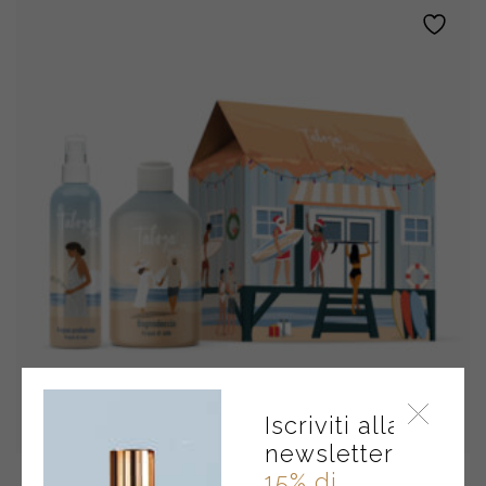
CASHMERE
quantity
Iscriviti alla
newsletter
15% di