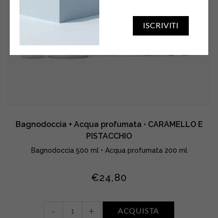
ISCRIVITI
Bagnodoccia + Acqua profumata • CARAMELLO E
PISTACCHIO
Bagnodoccia 500 ml • Acqua profumata 200 ml
€
24,80
Bagnodoccia
-
+
ACQUISTA
+