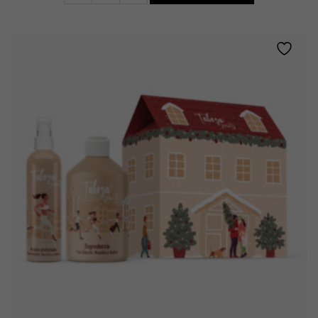
Acqua
profumata
•
CARAMELLO
E
PISTACCHIO
quantity