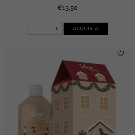
€
13,50
Bagnodoccia
-
+
ACQUISTA
•
FIORI
DI
COTONE
quantity