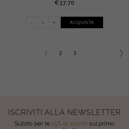
€
37,70
Bagnodoccia
-
+
ACQUISTA
+
Balsamo
dopobarba
+
Eau
1
2
3
de
parfum
•
TABACCO
E
CASHMERE
quantity
ISCRIVITI ALLA NEWSLETTER
Subito per te
15% di sconto
sul primo