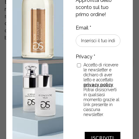
Approfitta dello
Estratto Biologico di Menta Piperita è ideale per idratare,
sconto sul tuo
rinfrescare e rivitalizzare la pelle del corpo. Nebulizzata
primo ordine!
sulla pelle, dopo il bagno, la doccia e in ogni momento
della giornata, sprigiona incantevoli note di fiori bianchi,
cotone e legni pregiati che ricordano il profumo del
bucato pulito ed evocano ricordi autentici.
Accetto di ricevere
le newsletter e
dichiaro di aver
letto e accettato
privacy policy
.
Potrai disiscriverti
in qualsiasi
momento grazie al
link presente in
POTREBBERO ANCHE
ciascuna
newsletter.
INTERESSARTI
ISCRIVITI