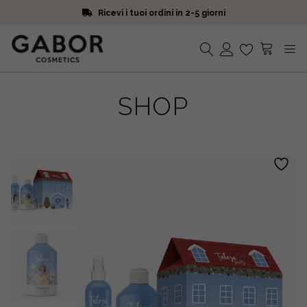
Ricevi i tuoi ordini in 2-5 giorni
Scegli campioni omaggio a ogni ordine
Iscriviti alla Newsletter. 15% di sconto e spedizione gratuita
Ricevi i tuoi ordini in 2-5 giorni
Nessun prodotto nel carrello.
SHOP