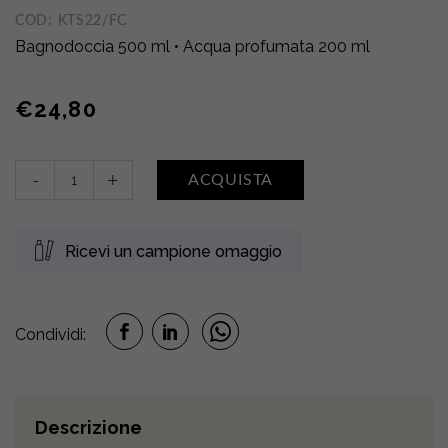
COD:
KTS22/FC
Bagnodoccia 500 ml • Acqua profumata 200 ml
€
24,80
Bagnodoccia
-
+
ACQUISTA
+
Acqua
profumata
Ricevi un campione omaggio
•
FIORI
DI
COTONE
Condividi:
quantity
Descrizione