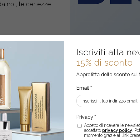
a noi, le certezze
Iscriviti alla n
15% di sconto
Approfitta dello sconto sul 
MADE IN BL
9 Acides Hyaluroniq
Accetto di ricevere le newslett
cosmetica italiana d
accettato
privacy policy
. Po
momento grazie al link prese
Blockchain.