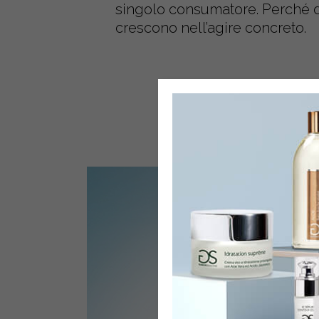
singolo consumatore. Perché d
crescono nell’agire concreto.