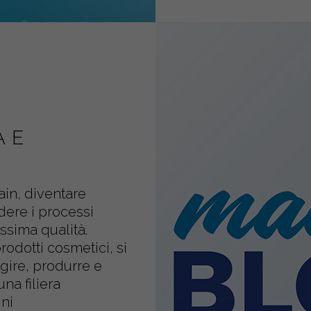
A E
ain, diventare
dere i processi
issima qualità.
rodotti cosmetici, si
ire, produrre e
una filiera
gni