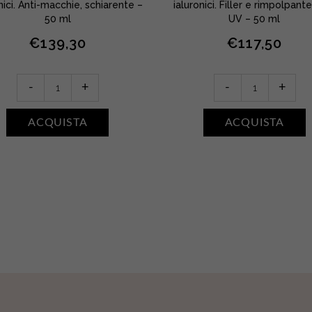
nici. Anti-macchie, schiarente –
ialuronici. Filler e rimpolpant
50 ml
UV – 50 ml
€
139,30
€
117,50
La
La
-
+
-
+
Crème
Crème
Perfectionniste
Texture
ACQUISTA
ACQUISTA
quantity
Universel
quantity