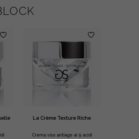
 BLOCK
selle
La Crème Texture Riche
Le Séru
idi
Crema viso antiage ai 9 acidi
Siero cont