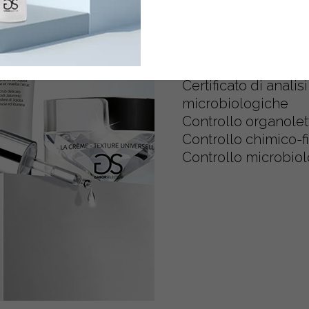
Di ogni prodotto il c
Lotto di produzione
Controllo di qualità
confezionamento
Certificato di analis
microbiologiche
Controllo organolet
Controllo chimico-f
Controllo microbiol