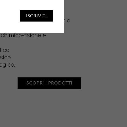
liente potrà verificare:
ISCRIVITI
 sulle fasi di riempimento e
i chimico-fisiche e
tico
isico
ogico.
SCOPRI I PRODOTTI