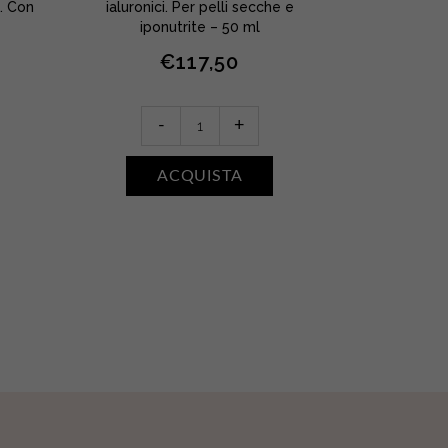
e. Con
ialuronici. Per pelli secche e
ialuronici
iponutrite – 50 ml
€
117,50
-
La
-
+
Crème
Texture
ACQUISTA
le
Riche
quantity