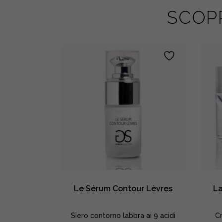
SCOPR
e Riche
Le Sérum Contour Lèvres
La
ai 9 acidi
Siero contorno labbra ai 9 acidi
Cr