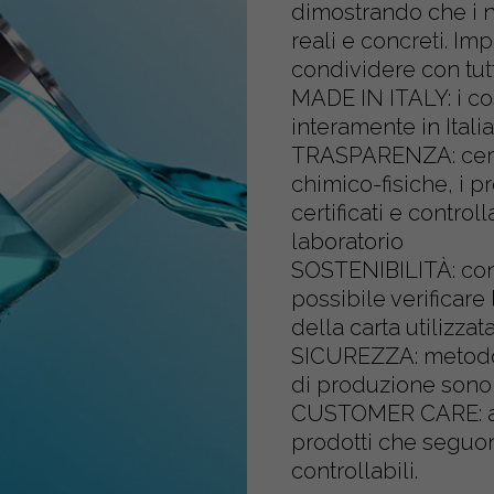
dimostrando che i 
reali e concreti. Im
condividere con tutti 
MADE IN ITALY: i co
interamente in Italia
TRASPARENZA: certif
chimico-fisiche, i p
certificati e control
laboratorio
SOSTENIBILITÀ: con
possibile verificare
della carta utilizzat
SICUREZZA: metodo 
di produzione sono t
CUSTOMER CARE: att
prodotti che seguono
controllabili.