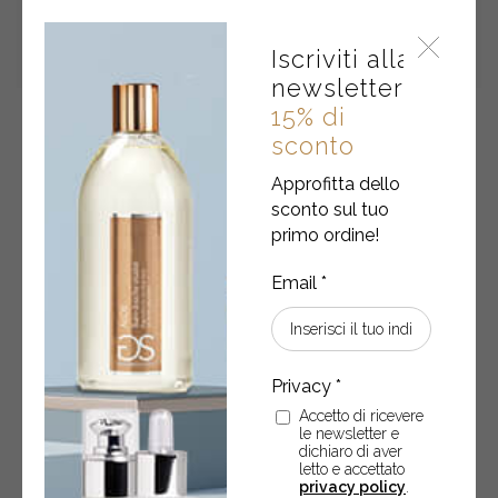
Iscriviti alla
newsletter
15% di
Scrub corpo • FIORI DI COTONE
sconto
Approfitta dello
Scrub corpo 250 ml
sconto sul tuo
primo ordine!
€
12,90
Scrub
-
+
ACQUISTA
corpo
•
FIORI
Accetto di ricevere
DI
le newsletter e
COTONE
1
2
dichiaro di aver
letto e accettato
quantity
privacy policy
.