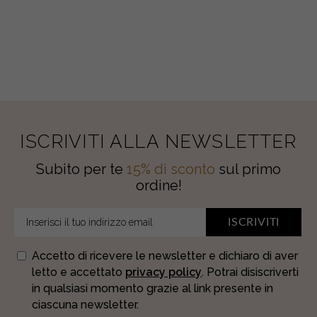
•
ACQUA
DI
SALE
quantity
ISCRIVITI ALLA NEWSLETTER
Subito per te
15% di sconto
sul primo
ordine!
ISCRIVITI
Accetto di ricevere le newsletter e dichiaro di aver
letto e accettato
privacy policy
. Potrai disiscriverti
in qualsiasi momento grazie al link presente in
ciascuna newsletter.