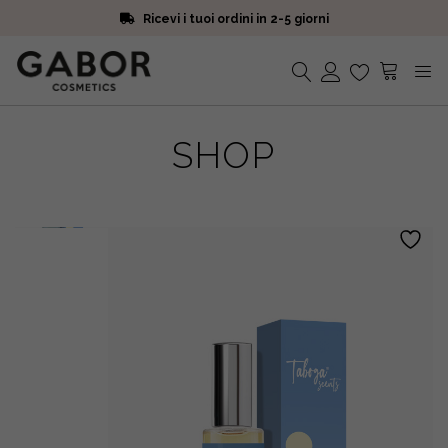
Ricevi i tuoi ordini in 2-5 giorni
Scegli campioni omaggio a ogni ordine
Iscriviti alla Newsletter. 15% di sconto e spedizione gratuita
Ricevi i tuoi ordini in 2-5 giorni
Nessun prodotto nel carrello.
SHOP