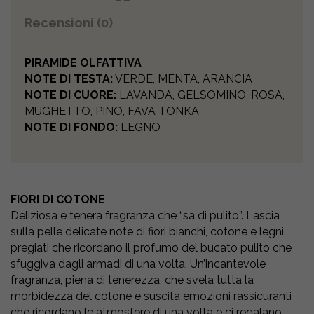
Recensioni (0)
PIRAMIDE OLFATTIVA
NOTE DI TESTA:
VERDE, MENTA, ARANCIA
NOTE DI CUORE:
LAVANDA, GELSOMINO, ROSA,
MUGHETTO, PINO, FAVA TONKA
NOTE DI FONDO:
LEGNO
FIORI DI COTONE
Deliziosa e tenera fragranza che “sa di pulito”. Lascia
sulla pelle delicate note di fiori bianchi, cotone e legni
pregiati che ricordano il profumo del bucato pulito che
sfuggiva dagli armadi di una volta. Un’incantevole
fragranza, piena di tenerezza, che svela tutta la
morbidezza del cotone e suscita emozioni rassicuranti
che ricordano le atmosfere di una volta e ci regalano