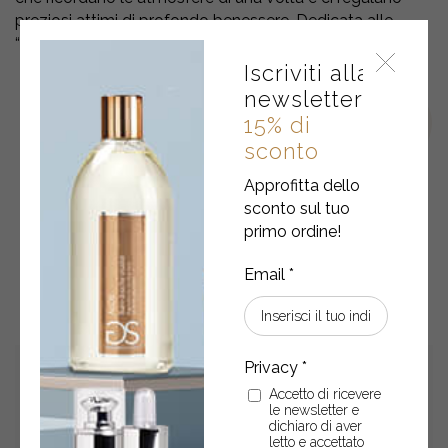
preziosi attimi di profondo benessere. Dedicata alle
“pulito-addicted”.
Iscriviti alla
newsletter
15% di
sconto
Approfitta dello
sconto sul tuo
primo ordine!
POTREBBERO ANCHE
INTERESSARTI
Accetto di ricevere
le newsletter e
dichiaro di aver
letto e accettato