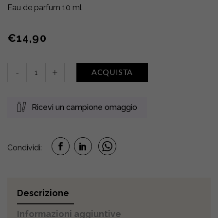
Eau de parfum 10 ml
€
14,90
Eau
-
+
ACQUISTA
de
parfum
•
Ricevi un campione omaggio
FIORI
DI
COTONE
quantity
Condividi:
Descrizione
Informazioni aggiuntive