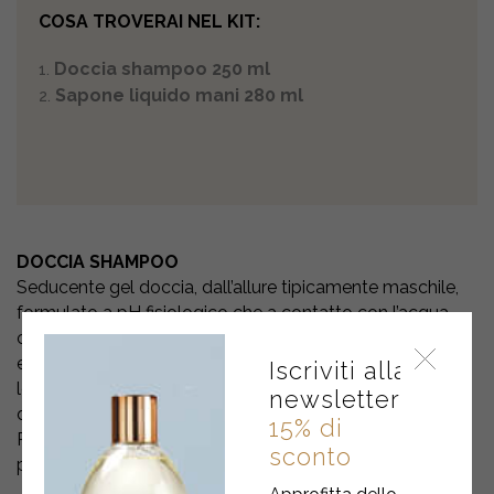
COSA TROVERAI NEL KIT:
Doccia shampoo 250 ml
Sapone liquido mani 280 ml
DOCCIA SHAMPOO
Seducente gel doccia, dall’allure tipicamente maschile,
formulato a pH fisiologico che a contatto con l’acqua
crea una soffice schiuma. La sua fragranza “boisé” ed
elegante rappresenta il perfetto equilibrio tra spezie,
Iscriviti alla
legni e vaniglie. Con Gel d’Aloe Bio ed Estratto Naturale
newsletter
di Zenzero, deterge con delicatezza corpo e capelli.
15% di
Pratica confezione da portare con sé fuori casa, in
sconto
palestra e in vacanza.