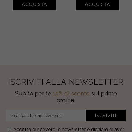
Deodorante
parfum
ACQUISTA
ACQUISTA
corpo
•
•
FIORI
TABACCO
BIANCHI,
E
MUSCHIO
CASHMERE
E
quantity
AMBRA
quantity
ISCRIVITI ALLA NEWSLETTER
Subito per te
15% di sconto
sul primo
ordine!
ISCRIVITI
Accetto di ricevere le newsletter e dichiaro di aver