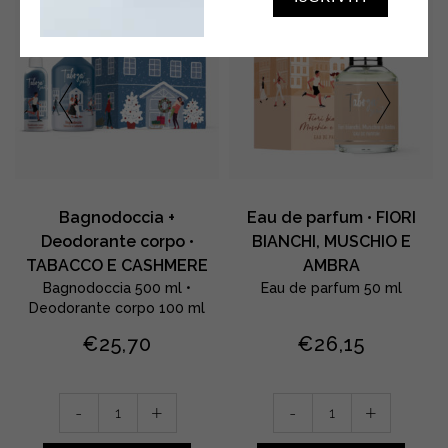
Bagnodoccia +
Eau de parfum • FIORI
Deodorante corpo •
BIANCHI, MUSCHIO E
TABACCO E CASHMERE
AMBRA
Bagnodoccia 500 ml •
Eau de parfum 50 ml
Deodorante corpo 100 ml
€
25,70
€
26,15
Bagnodoccia
Eau
-
+
-
+
+
de