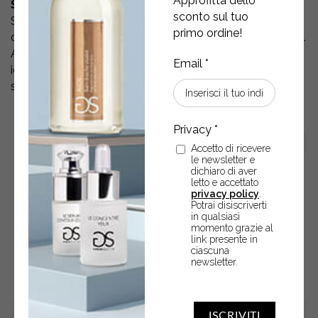
Approfitta dello
SAPONE LIQUIDO MANI
sconto sul tuo
Sapone liquido formulato a pH fisiologico che a
primo ordine!
contatto con l’acqua crea una delicata e soffice schiuma.
Arricchito con l’Estratto Naturale di Zenzero deterge ed
idrata con delicatezza le mani avvolgendole con la sua
seducente fragranza.
Accetto di ricevere
le newsletter e
dichiaro di aver
letto e accettato
privacy policy
.
Potrai disiscriverti
in qualsiasi
momento grazie al
link presente in
POTREBBERO ANCHE
ciascuna
newsletter.
INTERESSARTI
ISCRIVITI