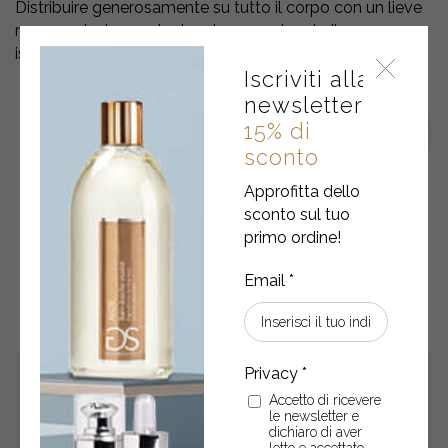
Distribuire generosamente su tutto il corpo con un lieve
massaggio. La sua texture leggera si assimila
istantaneamente.
Iscriviti alla
newsletter
15% di
sconto
Approfitta dello
sconto sul tuo
primo ordine!
POTREBBERO ANCHE
INTERESSARTI
Accetto di ricevere
le newsletter e
dichiaro di aver