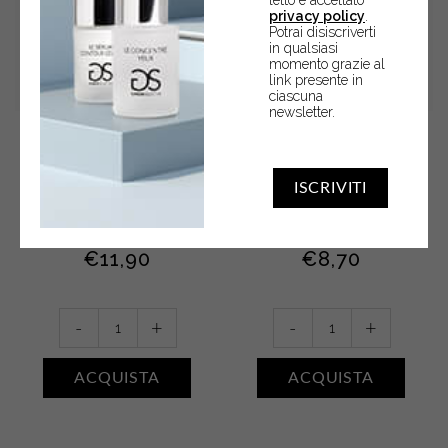
letto e accettato
privacy policy
.
Potrai disiscriverti
in qualsiasi
momento grazie al
link presente in
ciascuna
newsletter.
Acqua profumata • FIORI
Gel doccia • ACQUA DI
DI COTONE
SALE
ISCRIVITI
Acqua profumata 200 ml
Gel doccia 250 ml
€
11,90
€
8,70
Acqua
Gel
-
+
-
+
profumata
doccia
•
•
ACQUISTA
ACQUISTA
FIORI
ACQUA
DI
DI
COTONE
SALE