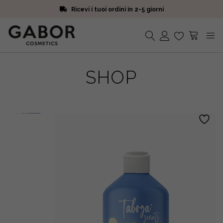
Ricevi i tuoi ordini in 2-5 giorni
Scegli campioni omaggio a ogni ordine
Iscriviti alla Newsletter. 15% di sconto e spedizione gratuita
Ricevi i tuoi ordini in 2-5 giorni
Nessun prodotto nel carrello.
SHOP