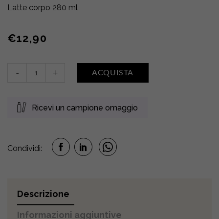
Latte corpo 280 ml
€
12,90
Latte
-
+
ACQUISTA
corpo
•
FIORI
Ricevi un campione omaggio
DI
COTONE
quantity
Condividi:
Descrizione
Informazioni aggiuntive