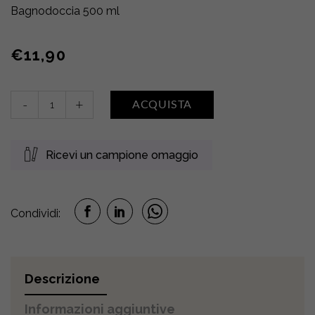
Bagnodoccia 500 ml
€
11,90
Bagnodoccia
-
+
ACQUISTA
•
LATTE
CREMA
Ricevi un campione omaggio
quantity
Condividi:
Descrizione
Informazioni aggiuntive