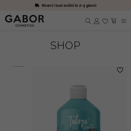
Ricevi i tuoi ordini in 2-5 giorni
Scegli campioni omaggio a ogni ordine
Iscriviti alla Newsletter. 15% di sconto e spedizione gratuita
Ricevi i tuoi ordini in 2-5 giorni
Nessun prodotto nel carrello.
SHOP