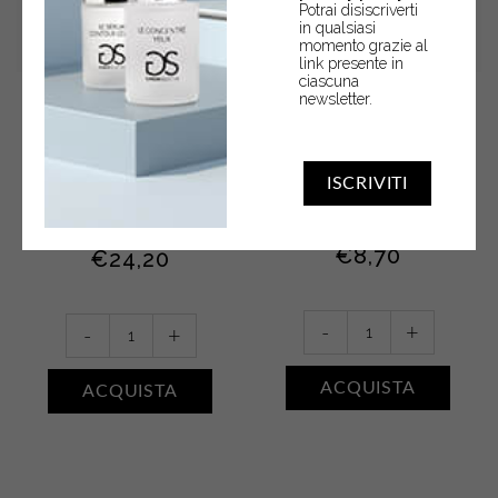
Potrai disiscriverti
in qualsiasi
momento grazie al
link presente in
ciascuna
newsletter.
Bain Douche Vitalité •
Gel doccia • FIORI
Aloe
BIANCHI, MUSCHIO E
AMBRA
Bagnodoccia con estratto di
ISCRIVITI
Gel doccia 250 ml
aloe e acido ialuronico – 550
ml
€
8,70
€
24,20
Gel
Bain
-
+
-
+
doccia
Douche
•
Vitalité
ACQUISTA
ACQUISTA
FIORI
•
BIANCHI,
Aloe
MUSCHIO
quantity
E