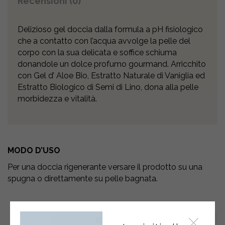
Recensioni (0)
Delizioso gel doccia dalla formula a pH fisiologico
che a contatto con l’acqua avvolge la pelle del
corpo con la sua delicata e soffice schiuma
donandole un dolce profumo gourmand. Arricchito
con Gel d’ Aloe Bio, Estratto Naturale di Vaniglia ed
Estratto Biologico di Semi di Lino, dona alla pelle
morbidezza e vitalità.
MODO D’USO
Per una doccia rigenerante versare il prodotto su una
spugna o direttamente su pelle bagnata.