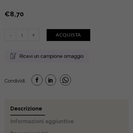
€
8,70
Gel
-
+
ACQUISTA
doccia
•
LATTE
Ricevi un campione omaggio
CREMA
quantity
Condividi:
Descrizione
Informazioni aggiuntive