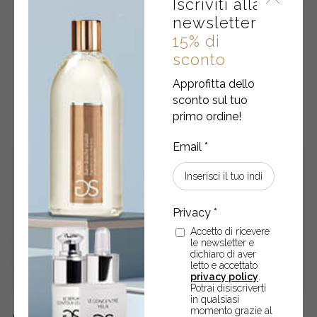
Iscriviti alla
newsletter
15% di
sconto
Approfitta dello
POTREBBERO ANCHE
sconto sul tuo
INTERESSARTI
primo ordine!
Accetto di ricevere
le newsletter e
dichiaro di aver
letto e accettato
privacy policy
.
Potrai disiscriverti
in qualsiasi
momento grazie al