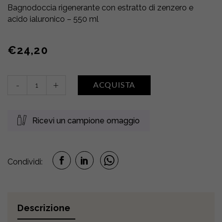
Bagnodoccia rigenerante con estratto di zenzero e
acido ialuronico – 550 ml
€
24,20
Bain
-
+
ACQUISTA
Douche
Caresse
Épicée
Ricevi un campione omaggio
•
Fiori
di
Zenzero
Condividi:
quantity
Descrizione