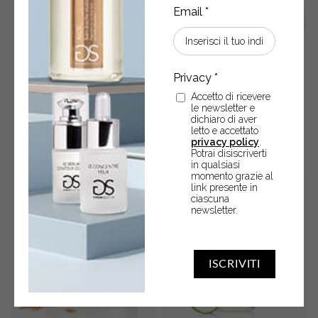
Accetto di ricevere
le newsletter e
dichiaro di aver
POTREBBERO ANCHE
letto e accettato
privacy policy
.
INTERESSARTI
Potrai disiscriverti
in qualsiasi
momento grazie al
link presente in
ciascuna
newsletter.
ISCRIVITI