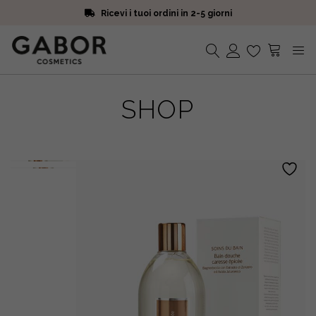
Ricevi i tuoi ordini in 2-5 giorni
Scegli campioni omaggio a ogni ordine
Iscriviti alla Newsletter. 15% di sconto e spedizione gratuita
Ricevi i tuoi ordini in 2-5 giorni
Nessun prodotto nel carrello.
SHOP