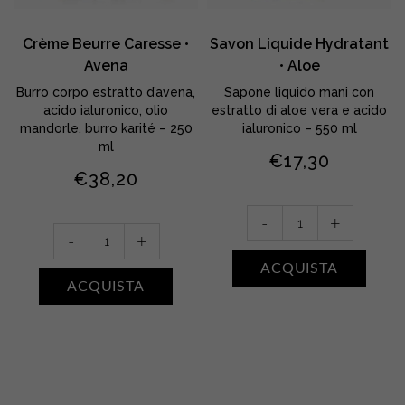
•
Crème Beurre Caresse •
Savon Liquide Hydratant
Avena
• Aloe
n
Burro corpo estratto d’avena,
Sapone liquido mani con
acido ialuronico, olio
estratto di aloe vera e acido
mandorle, burro karité – 250
ialuronico – 550 ml
ml
€
17,30
tato
€
38,20
Savon
-
+
Crème
Liquide
-
+
Beurre
Hydratant
ACQUISTA
Caresse
•
ACQUISTA
•
Aloe
Avena
quantity
quantity