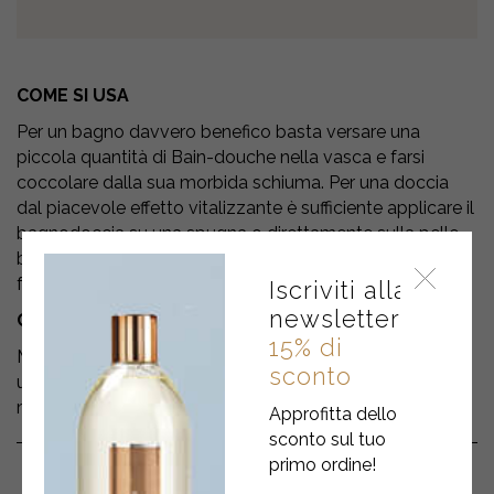
COME SI USA
Per un bagno davvero benefico basta versare una
piccola quantità di Bain-douche nella vasca e farsi
coccolare dalla sua morbida schiuma. Per una doccia
dal piacevole effetto vitalizzante è sufficiente applicare il
bagnodoccia su una spugna o direttamente sulla pelle
bagnata e lasciarsi avvolgere dalla sua sensuale
fragranza.
Iscriviti alla
newsletter
COME SARÀ LA TUA PELLE
15% di
Mentre deterge, nutre ed idrata la pelle avvolgendola in
sconto
una fresca e speziata fragranza, la rende
magnificamente profumata e vitale.
Approfitta dello
sconto sul tuo
primo ordine!