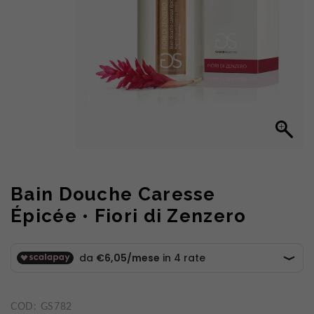
Bain Douche Caresse
Épicée • Fiori di Zenzero
COD:
GS782