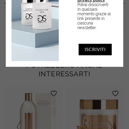
Potrai disiscriverti
in qualsiasi
momento grazie al
link presente in
ciascuna
newsletter.
ISCRIVITI
POTREBBERO ANCHE
INTERESSARTI