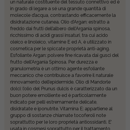
un naturale costituente del tessuto connettivo ed è
in grado di legare a sé una grande quantità di
molecole d’acqua, contrastando efficacemente la
disidratazione cutanea. Olio d’Argan: estratto a
freddo dai frutti dell’albero dell’Argania spinosa,
ricchissimo di acidi grassi insaturi, tra cui acido
oleico e linoleico, vitamine E ed A, è utilizzato in
cosmetica per le spiccate proprietà anti-aging.
Esfoliante Argan: polvere fine ricavata dai gusci del
frutto dell’Argania Spinosa. Per durezza e
granulometria è un ottimo agente esfoliante
meccanico che contribuisce a favorire il naturale
rinnovamento dell’epidermide. Olio di Mandorle
dolci: l’olio del Prunus dulcis è caratterizzato da un
buon potere emolliente ed è particolarmente
indicato per pelli estremamente delicate,
disidratate e iponutrite. Vitamina E: appartiene al
gruppo di sostanze chiamate tocoferoli note
soprattutto per le loro proprietà antiossidanti. E’
usata in cosmesi soprattutto per il trattamento