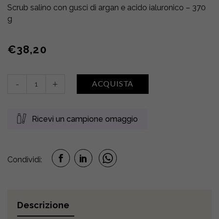
Scrub salino con gusci di argan e acido ialuronico – 370
g
€
38,20
Scrub
-
+
ACQUISTA
Salin
Grand
Réveil
Ricevi un campione omaggio
•
Argan
quantity
Condividi:
Descrizione