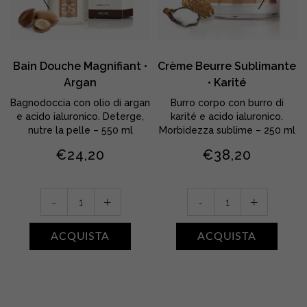
Bain Douche Magnifiant •
Crème Beurre Sublimante
Argan
• Karité
Bagnodoccia con olio di argan
Burro corpo con burro di
e acido ialuronico. Deterge,
karité e acido ialuronico.
nutre la pelle – 550 ml
Morbidezza sublime – 250 ml
€
24,20
€
38,20
Bain
Crème
-
+
-
+
Douche
Beurre
Magnifiant
Sublimante
ACQUISTA
ACQUISTA
•
•
Argan
Karité
quantity
quantity