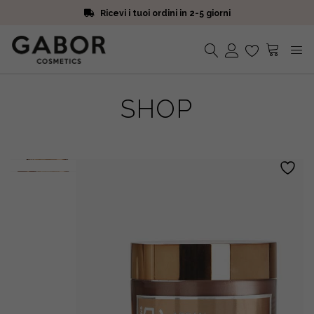
Ricevi i tuoi ordini in 2-5 giorni
Scegli campioni omaggio a ogni ordine
Iscriviti alla Newsletter. 15% di sconto e spedizione gratuita
Ricevi i tuoi ordini in 2-5 giorni
Nessun prodotto nel carrello.
SHOP