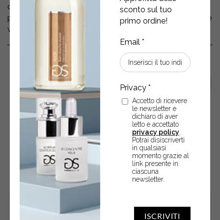
costante, giorno dopo giorno il risultato diventa sempre
sconto sul tuo
più evidente, la pelle appare via via più liscia, compatta e
primo ordine!
vellutata.
Accetto di ricevere
le newsletter e
dichiaro di aver
letto e accettato
privacy policy
.
Potrai disiscriverti
in qualsiasi
POTREBBERO ANCHE
momento grazie al
link presente in
INTERESSARTI
ciascuna
newsletter.
ISCRIVITI