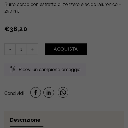
Burro corpo con estratto di zenzero e acido ialuronico –
250 ml
€
38,20
Crème
-
+
ACQUISTA
Beurre
Revigorante
•
Ricevi un campione omaggio
Fiori
di
Zenzero
quantity
Condividi:
Descrizione