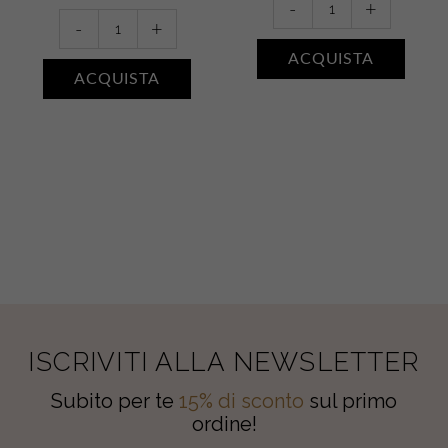
-
+
Déodorant
Beurre
-
+
Douceur
Fondante
ACQUISTA
•
•
ACQUISTA
Avena
Argan
quantity
quantity
ISCRIVITI ALLA NEWSLETTER
Subito per te
15% di sconto
sul primo
ordine!