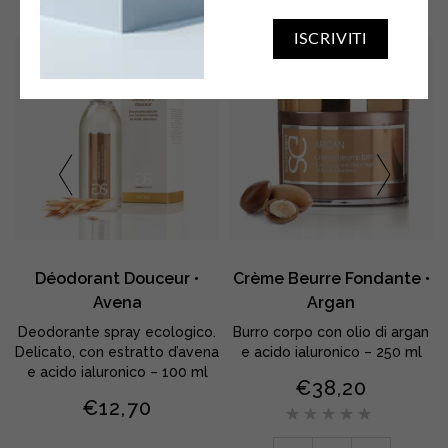
ISCRIVITI
Déodorant Douceur •
Crème Beurre Fondante •
Avena
Argan
Deodorante spray ecologico.
Burro corpo con olio di argan
Delicato, con estratto d’avena
e acido ialuronico – 250 ml
e acido ialuronico – 100 ml
€
38,20
€
12,70
Valuta
5.00
su
5
Crème