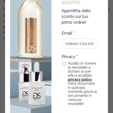
COME SARÀ LA TUA PELLE
sconto
Grazie ai tensioattivi estremamente delicati anche le pelli
Approfitta dello
più fragili dimenticheranno ‘tensioni’ e rossori e
sconto sul tuo
riscopriranno il piacere dell’acqua, diventando
primo ordine!
progressivamente meno sensibili. È il prodotto ideale al
mare e per gli sportivi, perché si può utilizzare
ripetutamente più volte al giorno.
Accetto di ricevere
le newsletter e
dichiaro di aver
letto e accettato
privacy policy
.
Potrai disiscriverti
in qualsiasi
momento grazie al
link presente in
ciascuna
POTREBBERO ANCHE
newsletter.
INTERESSARTI