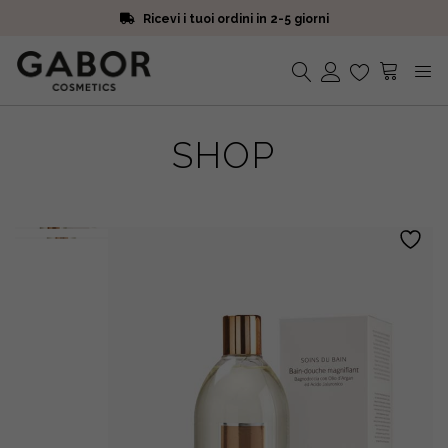
Ricevi i tuoi ordini in 2-5 giorni
Scegli campioni omaggio a ogni ordine
Iscriviti alla Newsletter. 15% di sconto e spedizione gratuita
Ricevi i tuoi ordini in 2-5 giorni
Nessun prodotto nel carrello.
SHOP