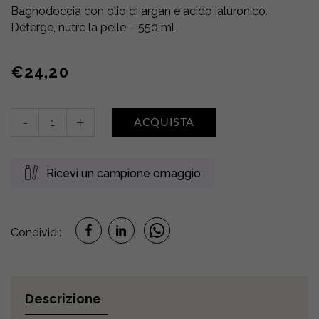
Bagnodoccia con olio di argan e acido ialuronico.
Deterge, nutre la pelle – 550 ml
€
24,20
Bain
-
+
ACQUISTA
Douche
Magnifiant
•
Ricevi un campione omaggio
Argan
quantity
Condividi:
Descrizione