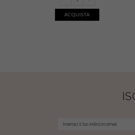
-
+
Salin
Grand
ACQUISTA
Réveil
•
Argan
quantity
I