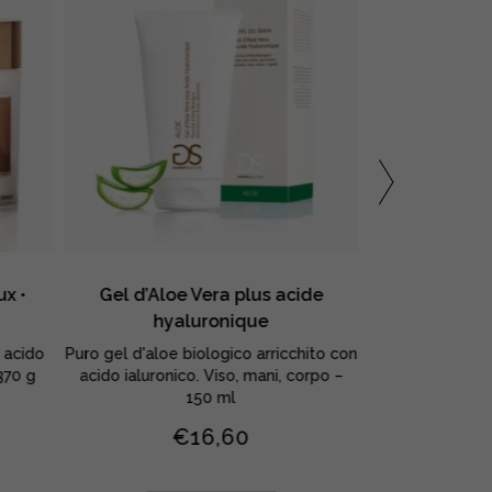
ux •
Gel d’Aloe Vera plus acide
Bain Douche 
hyaluronique
, acido
Puro gel d'aloe biologico arricchito con
Bagnodoccia c
370 g
acido ialuronico. Viso, mani, corpo –
acido ialuronic
150 ml
€
16,60