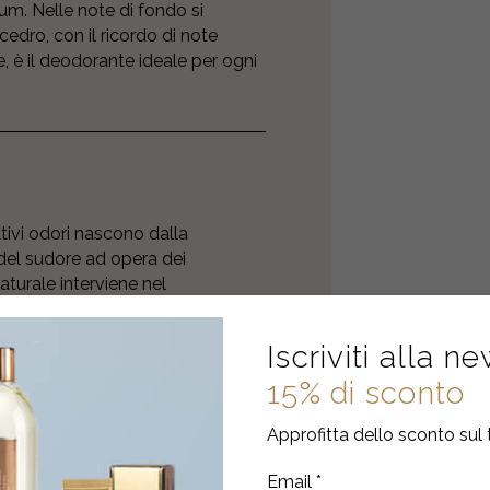
lium. Nelle note di fondo si
cedro, con il ricordo di note
e, è il deodorante ideale per ogni
ttivi odori nascono dalla
el sudore ad opera dei
urale interviene nel
a crescita e la moltiplicazione dei
 cattivi odori, senza alterare la
Iscriviti alla n
lata di Hamamelis: ottenuta dalle
ndispensabile per un’azione tonica,
15% di sconto
tuibile per il benessere delle pelli
naturale costituente del tessuto
Approfitta dello sconto sul 
ibilmente una grande quantità di
isidratazione cutanea. Estratto