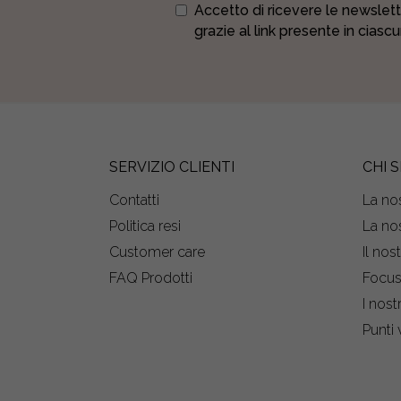
Accetto di ricevere le newslett
grazie al link presente in ciasc
SERVIZIO CLIENTI
CHI 
Contatti
La nos
Politica resi
La nos
Customer care
Il nos
FAQ Prodotti
Focu
I nost
Punti 