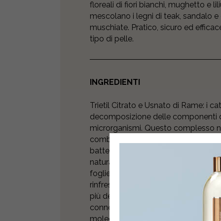
floreali di fiori bianchi, mughetto e li
mescolano i legni di teak, sandalo e 
muschiate. Pratico, sicuro ed efficac
tipo di pelle.
INGREDIENTI
Trietil Citrato e Usnato di Rame: i ca
decomposizione delle componenti d
microrganismi. Questo complesso nat
combattere i cattivi odori inibendo l
batteri che causano la formazione dei
naturale flora cutanea. Acqua distil
foglie dell’Hamamelis virginiana, è i
rinfrescante e disarrossante. È insosti
più delicate. Acido Jaluronico: è un 
connettivo in grado di legare revers
molecole d’acqua, contrastando la d