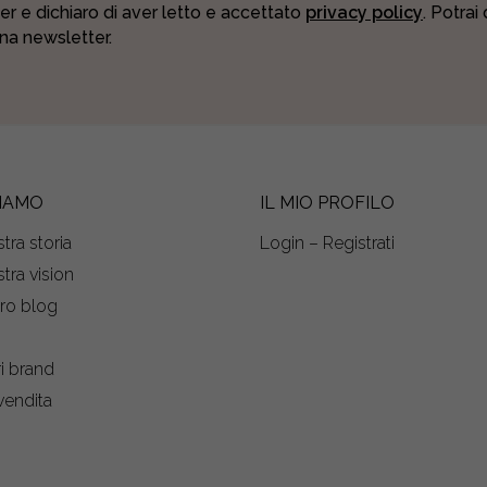
er e dichiaro di aver letto e accettato
privacy policy
. Potrai
una newsletter.
SIAMO
IL MIO PROFILO
tra storia
Login – Registrati
tra vision
tro blog
s
ri brand
vendita