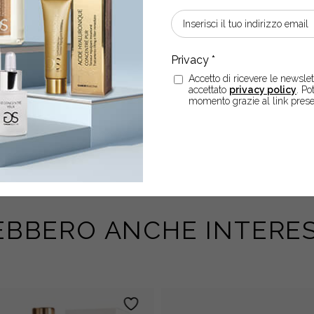
ne e riduzione in polvere del
Aloe barbadensis, svolge una
rotettiva.
Accetto di ricevere le newslett
accettato
privacy policy
. Po
momento grazie al link prese
EBBERO ANCHE INTERES