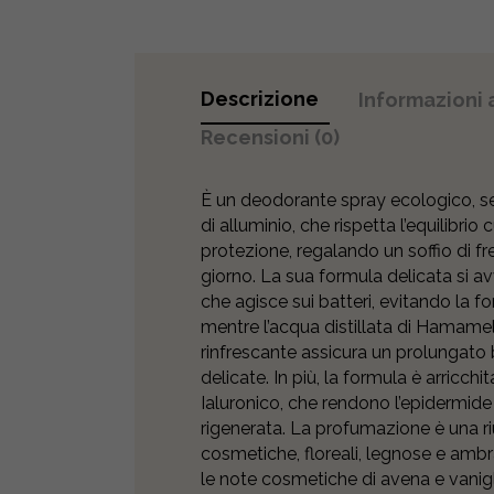
Descrizione
Informazioni 
Recensioni (0)
È un deodorante spray ecologico, se
di alluminio, che rispetta l’equilibri
protezione, regalando un soffio di f
giorno. La sua formula delicata si a
che agisce sui batteri, evitando la f
mentre l’acqua distillata di Hamameli
rinfrescante assicura un prolungato 
delicate. In più, la formula è arricch
Ialuronico, che rendono l’epidermid
rigenerata. La profumazione è una ri
cosmetiche, floreali, legnose e amb
le note cosmetiche di avena e vanig