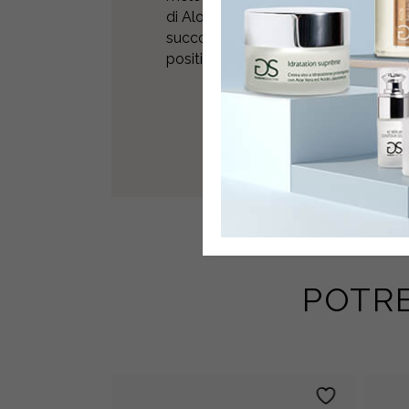
di Aloe: ottenuto dalla concentrazio
succo condensato delle foglie dell’
positiva funzione idratante e dermop
POTR