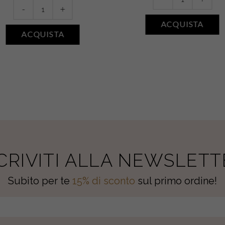
-
+
Bain
Salin
-
+
Douche
Réveil
ACQUISTA
Magnifiant
Radieux
ACQUISTA
•
•
Argan
Karité
quantity
quantity
SCRIVITI ALLA NEWSLETT
Subito per te
15% di sconto
sul primo ordine!