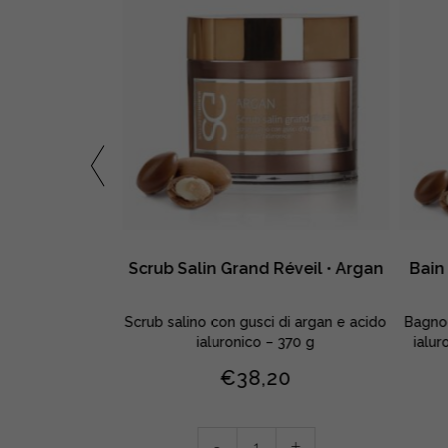
outé • Argan
Scrub Salin Grand Réveil • Argan
Bain
llutato con olio
Scrub salino con gusci di argan e acido
Bagnod
ronico – 550 ml
ialuronico – 370 g
ialur
30
€
38,20
Scrub
PIÙ