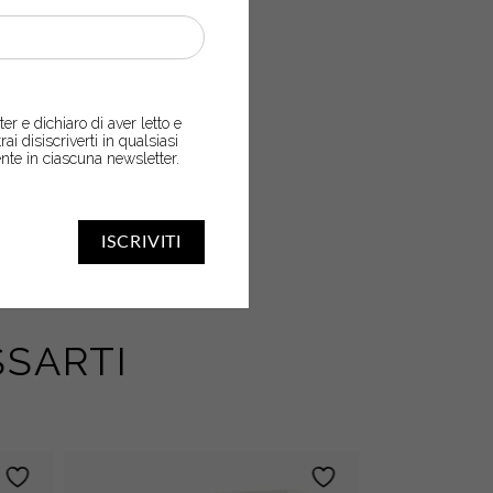
er e dichiaro di aver letto e
trai disiscriverti in qualsiasi
nte in ciascuna newsletter.
ISCRIVITI
SARTI