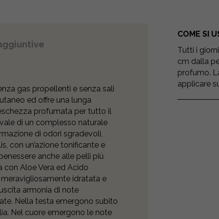
COME SI U
aggiuntive
Tutti i gior
cm dalla pe
profumo. La
applicare su
nza gas propellenti e senza sali
o cutaneo ed offre una lunga
reschezza profumata per tutto il
vvale di un complesso naturale
ormazione di odori sgradevoli,
s, con un’azione tonificante e
benessere anche alle pelli più
ita con Aloe Vera ed Acido
e meravigliosamente idratata e
uscita armonia di note
rate. Nella testa emergono subito
lia. Nel cuore emergono le note