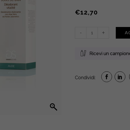
€
12,70
Déodorant
-
+
A
Vitalité
•
Aloe
Ricevi un campio
quantity
Condividi: