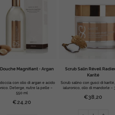
 Douche Magnifiant • Argan
Scrub Salin Réveil Radie
Karité
occia con olio di argan e acido
Scrub salino con gusci di karité
onico. Deterge, nutre la pelle –
ialuronico, olio di mandorle – 
550 ml
€
38,20
€
24,20
Scrub