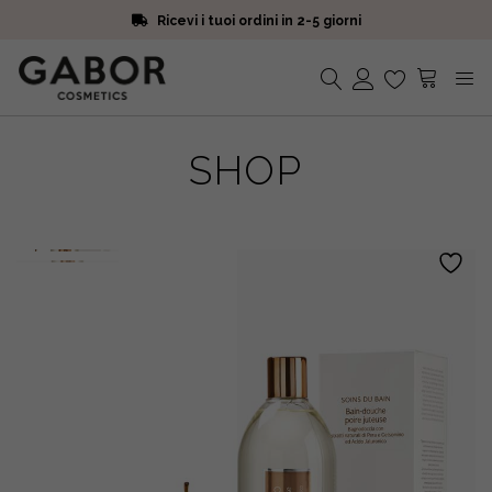
Ricevi i tuoi ordini in 2-5 giorni
Scegli campioni omaggio a ogni ordine
Iscriviti alla Newsletter. 15% di sconto e spedizione gratuita
Ricevi i tuoi ordini in 2-5 giorni
Nessun prodotto nel carrello.
SHOP