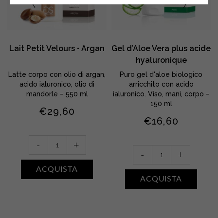
Lait Petit Velours • Argan
Gel d’Aloe Vera plus acide
hyaluronique
Latte corpo con olio di argan,
Puro gel d'aloe biologico
acido ialuronico, olio di
arricchito con acido
mandorle – 550 ml
ialuronico. Viso, mani, corpo –
150 ml
€
29,60
€
16,60
Lait
-
+
Gel
Petit
-
+
d'Aloe
Velours
ACQUISTA
Vera
•
ACQUISTA
plus
Argan
acide
quantity
hyaluronique
quantity