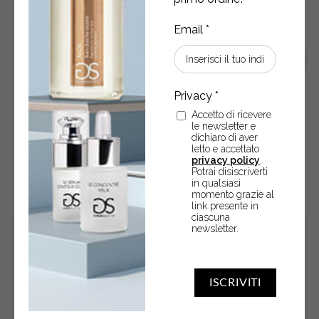
Accetto di ricevere
le newsletter e
dichiaro di aver
letto e accettato
POTREBBERO ANCHE
privacy policy
.
Potrai disiscriverti
INTERESSARTI
in qualsiasi
momento grazie al
link presente in
ciascuna
newsletter.
ISCRIVITI