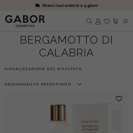
Ricevi i tuoi ordini in 2-5 giorni
Scegli campioni omaggio a ogni ordine
Iscriviti alla Newsletter. 15% di sconto e spedizione gratuita
Ricevi i tuoi ordini in 2-5 giorni
BERGAMOTTO DI
Nessun prodotto nel carrello.
CALABRIA
VISUALIZZAZIONE DEL RISULTATO
ORDINAMENTO PREDEFINITO