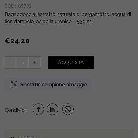
COD:
GS792
Bagnodoccia, estratto naturale di bergamotto, acqua di
fiori d’arancio, acido ialuronico – 550 ml
€
24,20
Bain-
-
+
ACQUISTA
Douche
FraÎcheur
D’Agrumes
Ricevi un campione omaggio
•
Bergamotto
di
Calabria
Condividi:
quantity