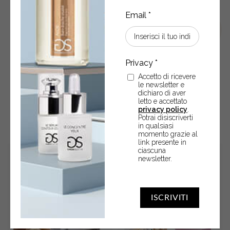
Accetto di ricevere
le newsletter e
dichiaro di aver
letto e accettato
POTREBBERO ANCHE
privacy policy
.
INTERESSARTI
Potrai disiscriverti
in qualsiasi
momento grazie al
link presente in
ciascuna
newsletter.
ISCRIVITI