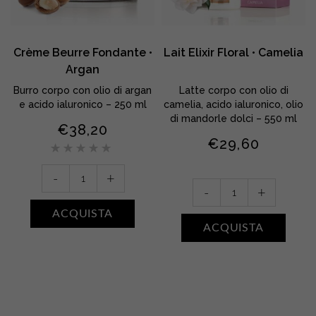
Crème Beurre Fondante •
Lait Elixir Floral • Camelia
Argan
.
Burro corpo con olio di argan
Latte corpo con olio di
a
e acido ialuronico – 250 ml
camelia, acido ialuronico, olio
di mandorle dolci – 550 ml
€
38,20
€
29,60
Valutato
5.00
su
5
Crème
-
+
Lait
Beurre
-
+
Elixir
Fondante
ACQUISTA
Floral
•
ACQUISTA
•
Argan
Camelia
quantity
quantity