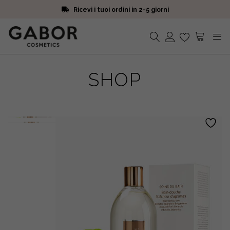
Ricevi i tuoi ordini in 2-5 giorni
Scegli campioni omaggio a ogni ordine
Iscriviti alla Newsletter. 15% di sconto e spedizione gratuita
Ricevi i tuoi ordini in 2-5 giorni
Nessun prodotto nel carrello.
SHOP