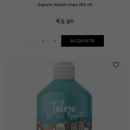
Sapone liquido mani 280 ml
€
9,90
Sapone
-
+
ACQUISTA
liquido
mani
•
FIORI
BIANCHI,
MUSCHIO
E
AMBRA
quantity