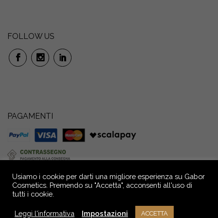
FOLLOW US
PAGAMENTI
Usiamo i cookie per darti una migliore esperienza su Gabor
Cosmetics. Premendo su "Accetta", acconsenti all'uso di
tutti i cookie.
GABOR S.r.l. Società Benefit: Via P. Anfossi, 52/4 – 16124 Genova – Italia –
Capitale Sociale € 72.000,00 i.v. Reg. Imprese GE - C.F. e P.IVA n.
Leggi l'informativa
Impostazioni
ACCETTA
02709390104 - R.E.A. n° GE - 291036