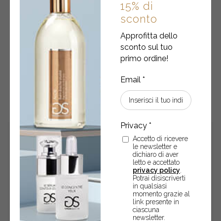
Gel doccia • LATTE CREMA
15% di
sconto
Gel doccia 250 ml
Approfitta dello
sconto sul tuo
€
8,70
primo ordine!
Gel
-
+
ACQUISTA
doccia
•
LATTE
CREMA
Accetto di ricevere
quantity
le newsletter e
dichiaro di aver
letto e accettato
privacy policy
.
Potrai disiscriverti
in qualsiasi
momento grazie al
link presente in
ciascuna
newsletter.