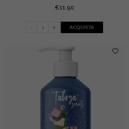
€
11,90
Acqua
-
+
ACQUISTA
profumata
•
FIORI
BIANCHI,
MUSCHIO
E
AMBRA
quantity