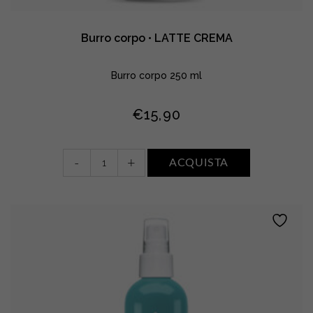
Burro corpo • LATTE CREMA
Burro corpo 250 ml
€
15,90
Burro
-
+
ACQUISTA
corpo
•
LATTE
CREMA
quantity