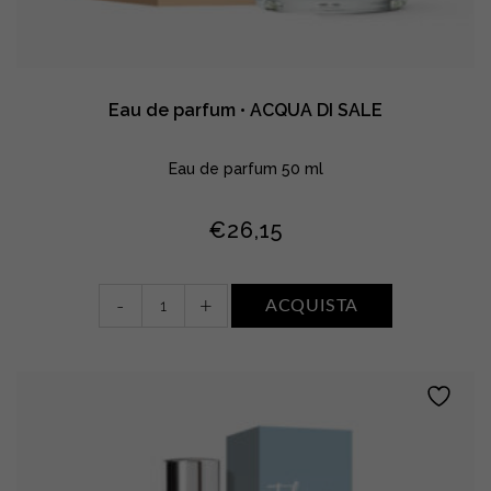
Eau de parfum • ACQUA DI SALE
Eau de parfum 50 ml
€
26,15
Eau
-
+
ACQUISTA
de
parfum
•
ACQUA
DI
SALE
quantity