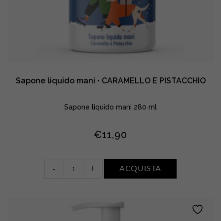
Sapone liquido mani • CARAMELLO E PISTACCHIO
Sapone liquido mani 280 ml
€
11,90
Sapone
-
+
ACQUISTA
liquido
mani
•
CARAMELLO
E