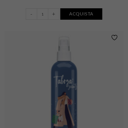
Burro
-
+
ACQUISTA
corpo
•
FIORI
BIANCHI,
MUSCHIO
E
AMBRA
quantity