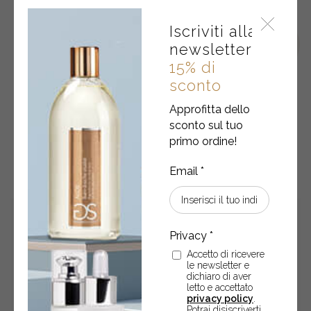
Iscriviti alla
newsletter
15% di
sconto
Approfitta dello
sconto sul tuo
primo ordine!
POTREBBERO ANCHE
INTERESSARTI
Accetto di ricevere
le newsletter e
dichiaro di aver
letto e accettato
privacy policy
.
Potrai disiscriverti