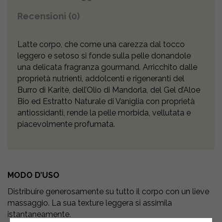
Recensioni (0)
Latte corpo, che come una carezza dal tocco
leggero e setoso si fonde sulla pelle donandole
una delicata fragranza gourmand. Arricchito dalle
proprietà nutrienti, addolcenti e rigeneranti del
Burro di Karitè, dell’Olio di Mandorla, del Gel d’Aloe
Bio ed Estratto Naturale di Vaniglia con proprietà
antiossidanti, rende la pelle morbida, vellutata e
piacevolmente profumata.
MODO D’USO
Distribuire generosamente su tutto il corpo con un lieve
massaggio. La sua texture leggera si assimila
istantaneamente.