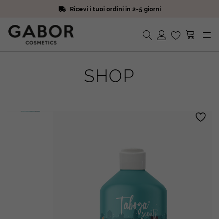
Ricevi i tuoi ordini in 2-5 giorni
Scegli campioni omaggio a ogni ordine
Iscriviti alla Newsletter. 15% di sconto e spedizione gratuita
Ricevi i tuoi ordini in 2-5 giorni
Nessun prodotto nel carrello.
SHOP