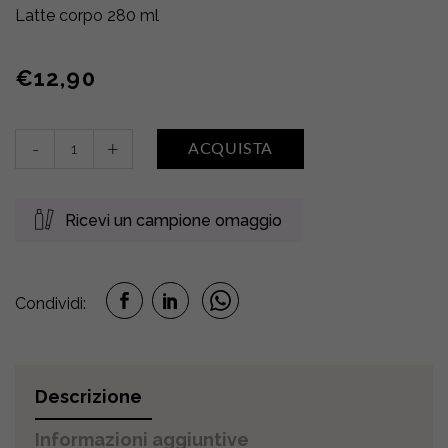
Latte corpo 280 ml
€
12,90
Latte
-
+
ACQUISTA
corpo
•
LATTE
Ricevi un campione omaggio
CREMA
quantity
Condividi:
Descrizione
Informazioni aggiuntive