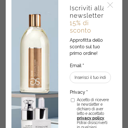
Iscriviti alla
newsletter
15% di
sconto
Approfitta dello
sconto sul tuo
primo ordine!
Set da 4 – Le Masque Lèvres Super-Hydratant
Maschere labbra monouso in tessuto. Super-idratanti,
Se
rimpolpanti - 4x5 ml
su
€
31,50
Accetto di ricevere
Set
-
+
ACQUISTA
le newsletter e
da
dichiaro di aver
4
letto e accettato
privacy policy
.
–
Potrai disiscriverti
Le
in qualsiasi