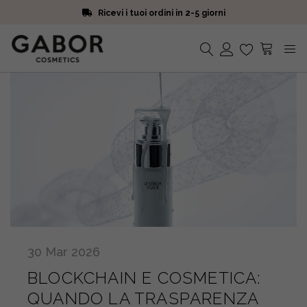
Ricevi i tuoi ordini in 2-5 giorni
Scegli campioni omaggio a ogni ordine
Iscriviti alla Newsletter. 15% di sconto e spedizione gratuita
Ricevi i tuoi ordini in 2-5 giorni
Nessun prodotto nel carrello.
30
Mar
2026
BLOCKCHAIN E COSMETICA:
QUANDO LA TRASPARENZA