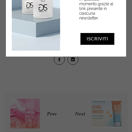
momento grazie al
Masque
link presente in
Lèvres
ciascuna
newsletter.
Super-
Hydratant
quantity
ISCRIVITI
15 acidi ialuronici
,
acido ialuronico
,
beauty
routine
,
pelle
,
viso
Prev
Next