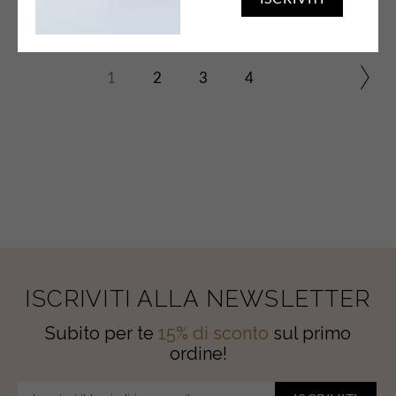
1
2
3
4
ISCRIVITI ALLA NEWSLETTER
Subito per te
15% di sconto
sul primo
ordine!