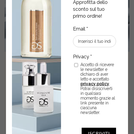
Approfitta dello
sconto sul tuo
primo ordine!
30
Giu
2026
Accetto di ricevere
le newsletter e
PELLE DISIDRATATA O PELLE
dichiaro di aver
letto e accettato
ALIPICA? COME
privacy policy
.
Potrai disiscriverti
RICONOSCERE LE ESIGENZE
in qualsiasi
momento grazie al
DEL VISO
link presente in
ciascuna
newsletter.
ISCRIVITI