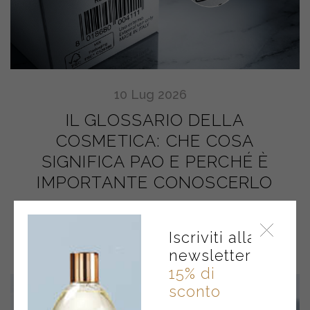
10
Lug
2026
IL GLOSSARIO DELLA
COSMETICA: CHE COSA
SIGNIFICA PAO E PERCHÉ È
IMPORTANTE CONOSCERLO
Iscriviti alla
newsletter
15% di
sconto