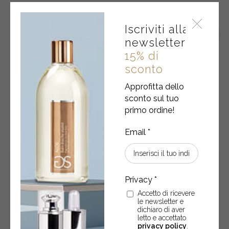
Iscriviti alla
newsletter
15% di
sconto
Approfitta dello
sconto sul tuo
POTREBBERO ANCHE
primo ordine!
INTERESSARTI
ESAURITO
Accetto di ricevere
le newsletter e
dichiaro di aver
letto e accettato
privacy policy
.