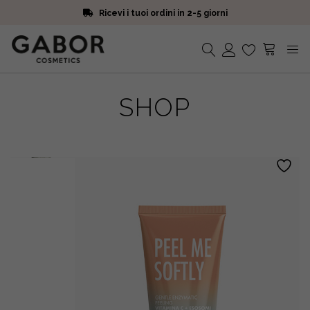
Ricevi i tuoi ordini in 2-5 giorni
Scegli campioni omaggio a ogni ordine
Iscriviti alla Newsletter. 15% di sconto e spedizione gratuita
Ricevi i tuoi ordini in 2-5 giorni
Nessun prodotto nel carrello.
SHOP