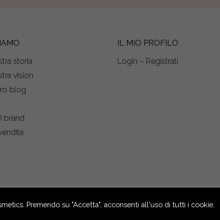
SIAMO
IL MIO PROFILO
tra storia
Login – Registrati
tra vision
tro blog
s
ri brand
vendita
etics. Premendo su "Accetta", acconsenti all'uso di tutti i cookie.
Genova – Italia – Capitale Sociale €
104 - R.E.A. n° GE - 291036