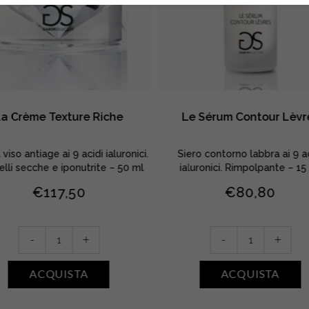
La Crème Texture Riche
Le Sérum Contour Lèvr
iso antiage ai 9 acidi ialuronici.
Siero contorno labbra ai 9 a
elli secche e iponutrite – 50 ml
ialuronici. Rimpolpante – 15
€
117,50
€
80,80
La
Le
-
+
-
+
Crème
Sérum
Texture
Contour
ACQUISTA
ACQUISTA
Riche
Lèvres
quantity
quantity