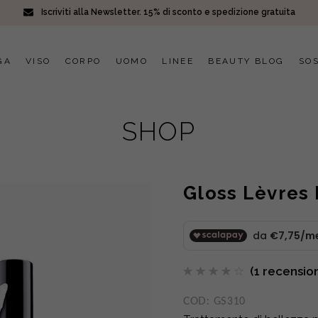
Iscriviti alla Newsletter. 15% di sconto e spedizione gratuita
GA
VISO
CORPO
UOMO
LINEE
BEAUTY BLOG
SOS
SHOP
Gloss Lèvres
(
1
recension
Valutato
1
4.00
su 5
COD:
GS310
su
base