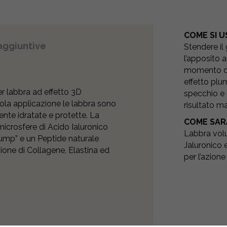
COME SI U
aggiuntive
Stendere il
l’apposito a
momento del
effetto plu
r labbra ad effetto 3D
specchio e 
la applicazione le labbra sono
risultato m
nte idratate e protette. La
COME SAR
icrosfere di Acido Ialuronico
Labbra volu
lump” e un Peptide naturale
Jaluronico 
zione di Collagene, Elastina ed
per l’azione