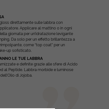
SA
 gloss direttamente sulle labbra con
pplicatore. Applicare al mattino o in ogni
la giornata per un’idratazione levigante
mping. Da solo per un effetto brillantezza a
rimpolpante, come “top coat” per un
ake-up sofisticato.
ANNO LE TUE LABBRA
mizzate e definite grazie alle sfere di Acido
ed al Peptide. Labbra morbide e luminose
 dell’Olio di Jojoba.