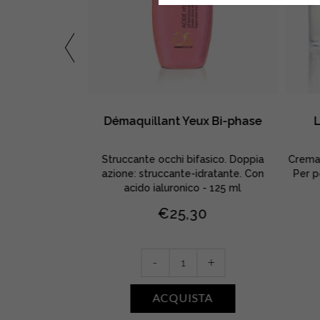
e Repulpant
Démaquillant Yeux Bi-phase
so in tessuto.
Struccante occhi bifasico. Doppia
Crema v
super-idratante -
azione: struccante-idratante. Con
Per p
acido ialuronico - 125 ml
30
€
25,30
Démaquillant
+
-
+
Yeux
Bi-
TA
ACQUISTA
phase