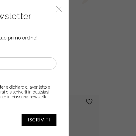
ewsletter
tuo primo ordine!
SARTI
er e dichiaro di aver letto e
trai disiscriverti in qualsiasi
nte in ciascuna newsletter.
ISCRIVITI