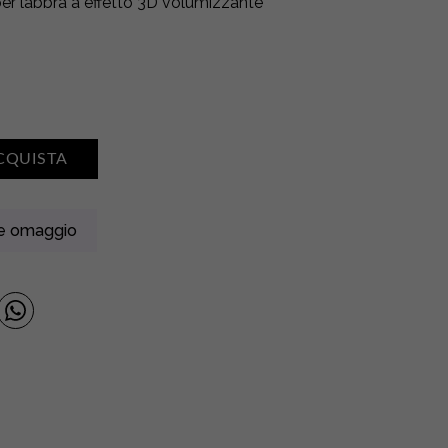
er labbra a effetto 3D volumizzante
CQUISTA
ne omaggio