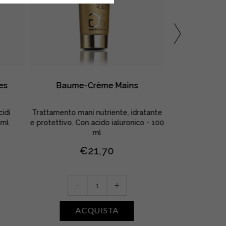
es
Baume-Crème Mains
Eau 
cidi
Trattamento mani nutriente, idratante
Acqua micellar
 ml
e protettivo. Con acido ialuronico - 100
idrata vis
ml
€
21,70
Eau
-
Baume-
Micel
-
+
Crème
quan
A
Mains
ACQUISTA
quantity