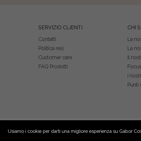
SERVIZIO CLIENTI
CHI 
Contatti
La nos
Politica resi
La nos
Customer care
Il nos
FAQ Prodotti
Focu
I nost
Punti 
Usiamo i cookie per darti una migliore esperienza su Gabor Cosm
GABOR S.r.l. Società Benefit: Via P. Anfossi, 52/4 – 16124 
72.000,00 i.v. Reg. Imprese GE - C.F. e P.IVA n. 02709390