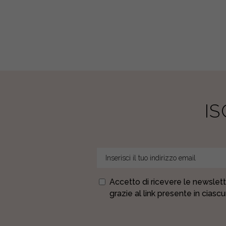
quantity
I
Accetto di ricevere le newslett
grazie al link presente in ciasc