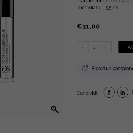
Trattamento di bellezza p
di
recensioni
immediato – 5,5 ml
€
31,00
Gloss
-
+
A
Lèvres
Repulpant
quantity
Ricevi un campio
Condividi: