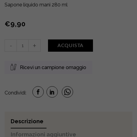
Sapone liquido mani 280 ml
€
9,90
Sapone
-
+
ACQUISTA
liquido
mani
•
Ricevi un campione omaggio
LATTE
CREMA
quantity
Condividi:
Descrizione
Informazioni aggiuntive