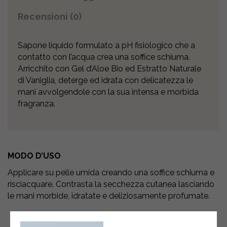
Recensioni (0)
Sapone liquido formulato a pH fisiologico che a
contatto con l’acqua crea una soffice schiuma.
Arricchito con Gel d’Aloe Bio ed Estratto Naturale
di Vaniglia, deterge ed idrata con delicatezza le
mani avvolgendole con la sua intensa e morbida
fragranza.
MODO D’USO
Applicare su pelle umida creando una soffice schiuma e
risciacquare. Contrasta la secchezza cutanea lasciando
le mani morbide, idratate e deliziosamente profumate.