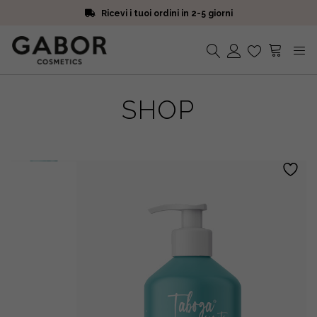
Ricevi i tuoi ordini in 2-5 giorni
Scegli campioni omaggio a ogni ordine
Iscriviti alla Newsletter. 15% di sconto e spedizione gratuita
Ricevi i tuoi ordini in 2-5 giorni
Nessun prodotto nel carrello.
SHOP