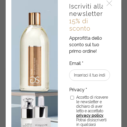
Iscriviti alla
newsletter
15% di
sconto
Approfitta dello
sconto sul tuo
POTREBBERO ANCHE
primo ordine!
INTERESSARTI
Accetto di ricevere
le newsletter e
dichiaro di aver
letto e accettato
privacy policy
.
Potrai disiscriverti
in qualsiasi