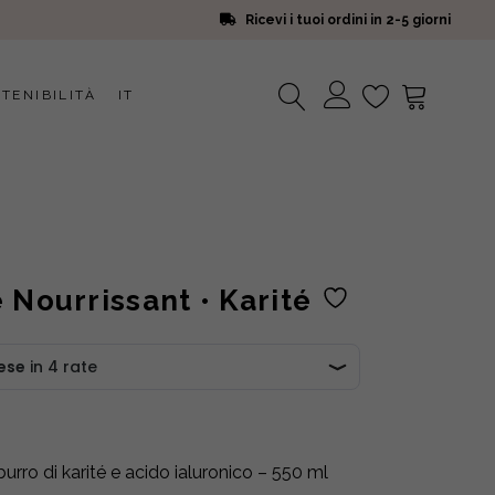
Ricevi i tuoi ordini in 2-5 giorni
TENIBILITÀ
IT
Nessun prodotto nel carrello.
 Nourrissant • Karité
rro di karité e acido ialuronico – 550 ml