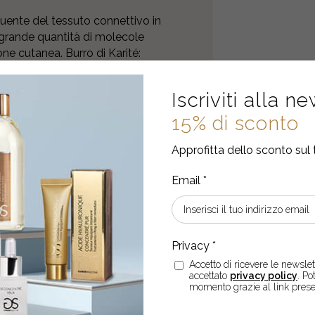
tuente del tessuto connettivo in
 grande quantità di molecole
ne cutanea. Burro di Karité:
parkii, è ricchissimo di in
 metabolismo tissutale migliorando
Iscriviti alla n
ne dagli agenti esterni.
15% di sconto
Approfitta dello sconto sul 
Accetto di ricevere le newslett
accettato
privacy policy
. Po
EBBERO ANCHE INTERES
momento grazie al link prese