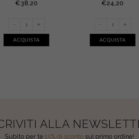
€
38,20
€
24,20
Crème
Bain
-
+
-
+
Beurre
Douche
Fleur
Vitalité
ACQUISTA
ACQUISTA
Blanc
•
•
Aloe
Camelia
quantity
quantity
SCRIVITI ALLA NEWSLETT
Subito per te
15% di sconto
sul primo ordine!