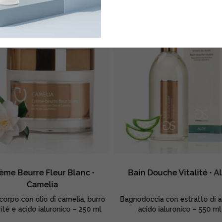
ème Beurre Fleur Blanc •
Bain Douche Vitalité • A
Camelia
corpo con olio di camelia, burro
Bagnodoccia con estratto di a
rité e acido ialuronico – 250 ml
acido ialuronico – 550 ml