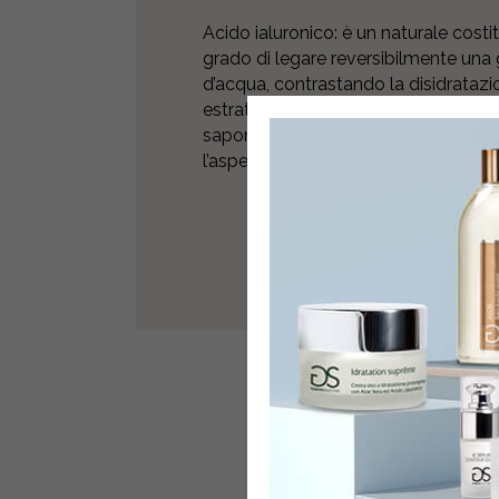
Acido ialuronico: è un naturale costi
grado di legare reversibilmente una
d’acqua, contrastando la disidratazio
estratto dal seme del Butyrospermum 
saponificabili, capaci di attivare il
l’aspetto della cute e la sua protezio
POTR