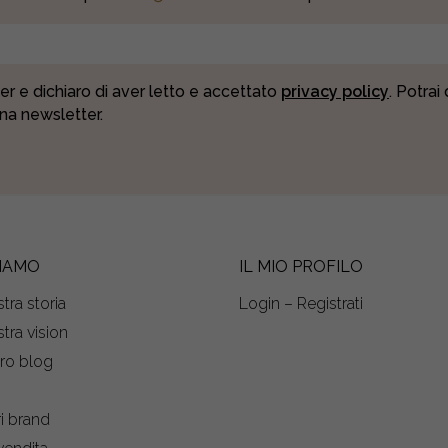
er e dichiaro di aver letto e accettato
privacy policy
. Potrai
una newsletter.
SIAMO
IL MIO PROFILO
tra storia
Login – Registrati
tra vision
tro blog
s
ri brand