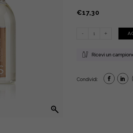
€
17,30
Savon
-
+
A
Liquide
Nourrissant
•
Ricevi un campio
Karité
quantity
Condividi: